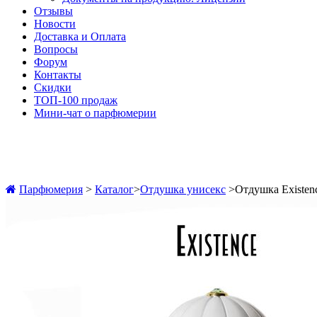
Отзывы
Новости
Доставка и Оплата
Вопросы
Форум
Контакты
Скидки
ТОП-100 продаж
Мини-чат о парфюмерии
Парфюмерия
>
Каталог
>
Отдушка унисекс
>
Отдушка Existe