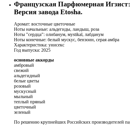
Французская Парфюмерная Игзистэ
Версия завода Etosha.
Аромат: восточные цветочные
Ноты начальные: альдегиды, ландыш, роза
Ноты "сердца": олибанум, мystikal, лабданум
Ноты конечные: белый мускус, бензоин, серая амбра
Характеристика: унисекс
Год выпуска: 2025
основные аккорды
амбровый
свежий
альдегидный
белые цветы
розовый
мускусный
мыльный
теплый пряный
цветочный
зеленый
По решению крупнейших Российских производителей пар