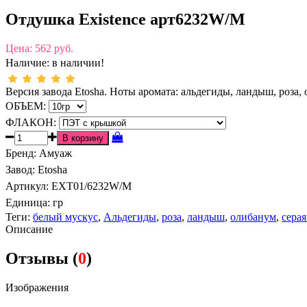
Отдушка Existence арт6232W/M
Цена:
562 руб.
Наличие:
в наличии!
Версия завода Etosha. Ноты аромата: альдегиды, ландыш, роза, 
ОБЪЕМ:
ФЛАКОН:
Бренд
:
Амуаж
Завод
:
Etosha
Артикул
:
EXT01/6232W/M
Единица:
гр
Теги:
белый мускус
,
Альдегиды
,
роза
,
ландыш
,
олибанум
,
серая
Описание
Отзывы (
0
)
Изображения