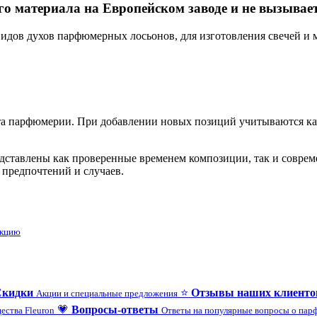
го материала на Европейском заводе и не вызывае
дов духов парфюмерных лосьонов, для изготовления свечей и 
 парфюмерии. При добавлении новых позиций учитываются каче
редставлены как проверенные временем композиции, так и совр
 предпочтений и случаев.
укцию
Скидки
⭐
Отзывы наших клиенто
Акции и специальные предложения
💗
Вопросы-ответы
ества Fleuron
Ответы на популярные вопросы о па