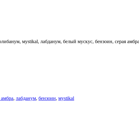
олибанум, мystikal, лабданум, белый мускус, бензоин, серая амбр
 амбра
,
лабданум
,
бензоин
,
мystikal