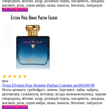
смородина, яблоко, кедр, розовый перец, нагармота, ландыш,
жасмин, роза, серая амбра, кожа, ваниль, бензоин, лабданум
Выбрать опции
new
Духи Elysium Pour Homme Parfum Cologne арт6010W/M
Ноты аромата: грейпфрут, лимон, бергамот, лайм, чабрец,
артемизия, гальбанум, ветивер, ягоды можжевельника, черная
смородина, яблоко, кедр, розовый перец, нагармота, ландыш,
жасмин, роза, серая амбра, кожа, ваниль, бензоин, лабданум
Выбрать опции