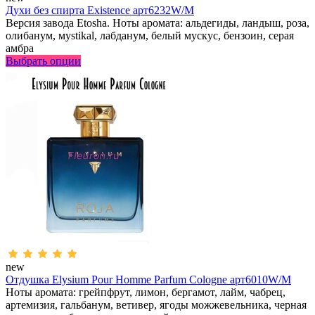
Духи без спирта Existence арт6232W/M
Версия завода Etosha. Ноты аромата: альдегиды, ландыш, роза,
олибанум, мystikal, лабданум, белый мускус, бензоин, серая
амбра
Выбрать опции
new
Отдушка Elysium Pour Homme Parfum Cologne арт6010W/M
Ноты аромата: грейпфрут, лимон, бергамот, лайм, чабрец,
артемизия, гальбанум, ветивер, ягоды можжевельника, черная