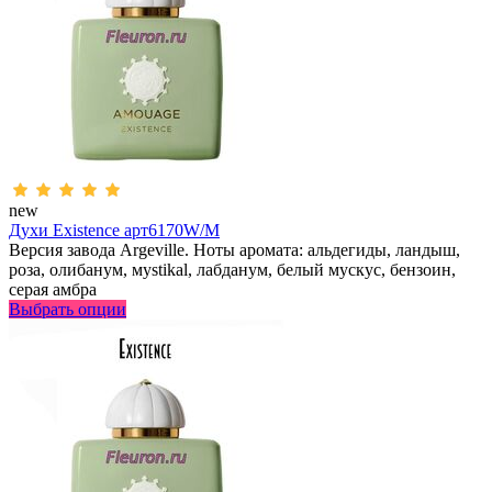
new
Духи Existence арт6170W/M
Версия завода Argeville. Ноты аромата: альдегиды, ландыш,
роза, олибанум, мystikal, лабданум, белый мускус, бензоин,
серая амбра
Выбрать опции