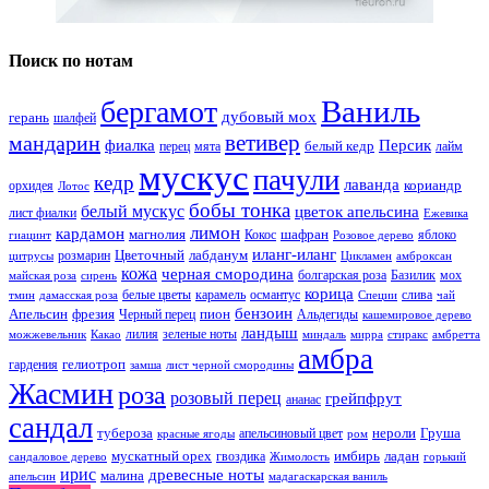
Поиск по нотам
Ваниль
бергамот
дубовый мох
герань
шалфей
ветивер
мандарин
фиалка
Персик
белый кедр
перец
мята
лайм
мускус
пачули
кедр
лаванда
кориандр
орхидея
Лотос
бобы тонка
белый мускус
цветок апельсина
лист фиалки
Ежевика
лимон
кардамон
магнолия
шафран
Кокос
яблоко
гиацинт
Розовое дерево
иланг-иланг
Цветочный
лабданум
розмарин
цитрусы
Цикламен
амброксан
кожа
черная смородина
болгарская роза
Базилик
мох
майская роза
сирень
корица
белые цветы
карамель
османтус
слива
тмин
дамасская роза
Специи
чай
бензоин
Апельсин
фрезия
пион
Черный перец
Альдегиды
кашемировое дерево
ландыш
лилия
зеленые ноты
можжевельник
Какао
миндаль
мирра
стиракс
амбретта
амбра
гелиотроп
гардения
замша
лист черной смородины
Жасмин
роза
розовый перец
грейпфрут
ананас
сандал
тубероза
нероли
Груша
апельсиновый цвет
красные ягоды
ром
мускатный орех
имбирь
ладан
гвоздика
сандаловое дерево
Жимолость
горький
ирис
древесные ноты
малина
апельсин
мадагаскарская ваниль