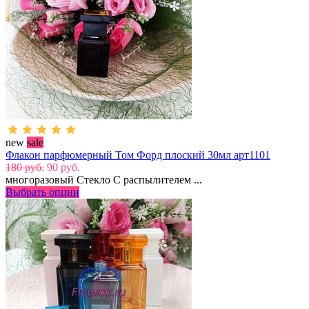
new
sale
Флакон парфюмерный Том Форд плоский 30мл арт1101
180 руб.
90 руб.
многоразовый Стекло С распылителем ...
Выбрать опции