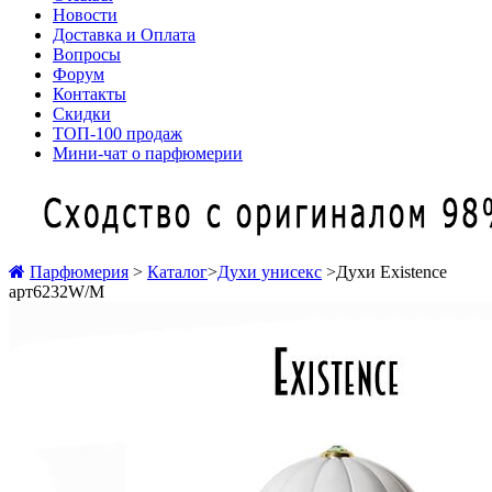
Новости
Доставка и Оплата
Вопросы
Форум
Контакты
Скидки
ТОП-100 продаж
Мини-чат о парфюмерии
Парфюмерия
>
Каталог
>
Духи унисекс
>
Духи Existence
арт6232W/M