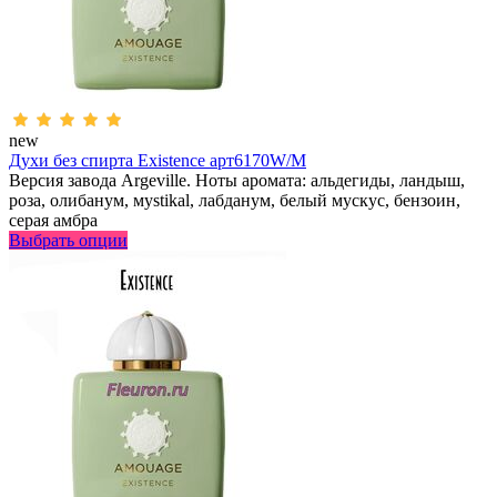
new
Духи без спирта Existence арт6170W/M
Версия завода Argeville. Ноты аромата: альдегиды, ландыш,
роза, олибанум, мystikal, лабданум, белый мускус, бензоин,
серая амбра
Выбрать опции