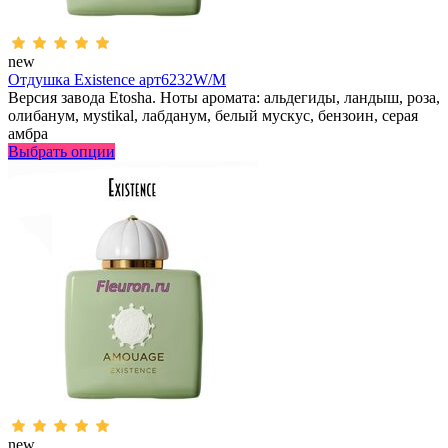
new
Отдушка Existence арт6232W/M
Версия завода Etosha. Ноты аромата: альдегиды, ландыш, роза,
олибанум, мystikal, лабданум, белый мускус, бензоин, серая
амбра
Выбрать опции
new