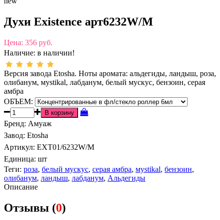
new
Духи Existence арт6232W/M
Цена:
356 руб.
Наличие:
в наличии!
Версия завода Etosha. Ноты аромата: альдегиды, ландыш, роза,
олибанум, мystikal, лабданум, белый мускус, бензоин, серая
амбра
ОБЪЕМ:
Бренд
:
Амуаж
Завод
:
Etosha
Артикул
:
EXT01/6232W/M
Единица:
шт
Теги:
роза
,
белый мускус
,
серая амбра
,
мystikal
,
бензоин
,
олибанум
,
ландыш
,
лабданум
,
Альдегиды
Описание
Отзывы (
0
)