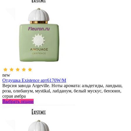
new
Отдушка Existence арт6170W/M
Версия завода Argeville. Ноты аромата: альдегиды, ландыш,
роза, олибанум, мystikal, лабданум, белый мускус, бензоин,
серая амбра
Выбрать опции