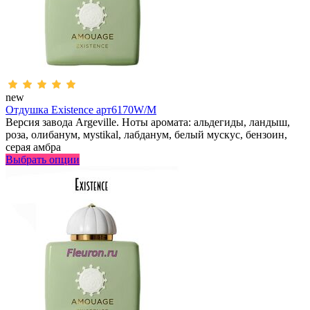
new
Отдушка Existence арт6170W/M
Версия завода Argeville. Ноты аромата: альдегиды, ландыш,
роза, олибанум, мystikal, лабданум, белый мускус, бензоин,
серая амбра
Выбрать опции