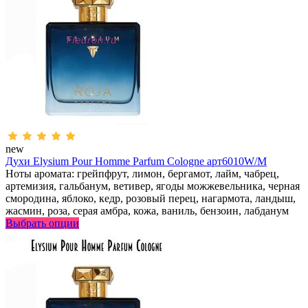
new
Духи Elysium Pour Homme Parfum Cologne арт6010W/M
Ноты аромата: грейпфрут, лимон, бергамот, лайм, чабрец,
артемизия, гальбанум, ветивер, ягоды можжевельника, черная
смородина, яблоко, кедр, розовый перец, нагармота, ландыш,
жасмин, роза, серая амбра, кожа, ваниль, бензоин, лабданум
Выбрать опции