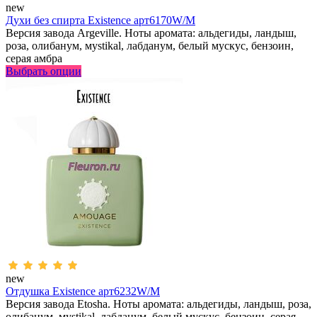
new
Духи без спирта Existence арт6170W/M
Версия завода Argeville. Ноты аромата: альдегиды, ландыш,
роза, олибанум, мystikal, лабданум, белый мускус, бензоин,
серая амбра
Выбрать опции
new
Отдушка Existence арт6232W/M
Версия завода Etosha. Ноты аромата: альдегиды, ландыш, роза,
олибанум, мystikal, лабданум, белый мускус, бензоин, серая