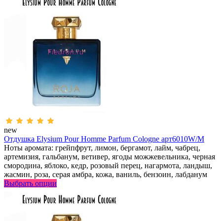
new
Отдушка Elysium Pour Homme Parfum Cologne арт6010W/M
Ноты аромата: грейпфрут, лимон, бергамот, лайм, чабрец,
артемизия, гальбанум, ветивер, ягоды можжевельника, черная
смородина, яблоко, кедр, розовый перец, нагармота, ландыш,
жасмин, роза, серая амбра, кожа, ваниль, бензоин, лабданум
Выбрать опции