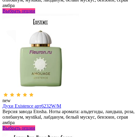
амбра
Выбрать опции
new
Духи Existence арт6232W/M
Версия завода Etosha. Ноты аромата: альдегиды, ландыш, роза,
олибанум, мystikal, лабданум, белый мускус, бензоин, серая
амбра
Выбрать опции