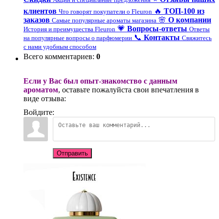
клиентов
🔥
ТОП-100 из
Что говорят покупатели о Fleuron
заказов
🌸
О компании
Самые популярные ароматы магазина
💗
Вопросы-ответы
История и преимущества Fleuron
Ответы
📞
Контакты
на популярные вопросы о парфюмерии
Свяжитесь
с нами удобным способом
Всего комментариев
:
0
Если у Вас был опыт-знакомство с данным
ароматом
, оставьте пожалуйста свои впечатления в
виде отзыва:
Войдите:
Отправить