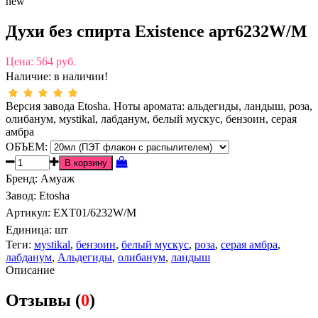
new
Духи без спирта Existence арт6232W/M
Цена:
564 руб.
Наличие:
в наличии!
Версия завода Etosha. Ноты аромата: альдегиды, ландыш, роза,
олибанум, мystikal, лабданум, белый мускус, бензоин, серая
амбра
ОБЪЕМ:
Бренд
:
Амуаж
Завод
:
Etosha
Артикул
:
EXT01/6232W/M
Единица:
шт
Теги:
мystikal
,
бензоин
,
белый мускус
,
роза
,
серая амбра
,
лабданум
,
Альдегиды
,
олибанум
,
ландыш
Описание
Отзывы (
0
)