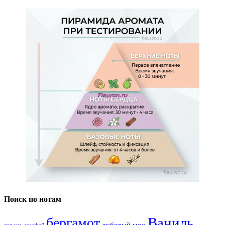
Поиск по нотам
Ваниль
бергамот
дубовый мох