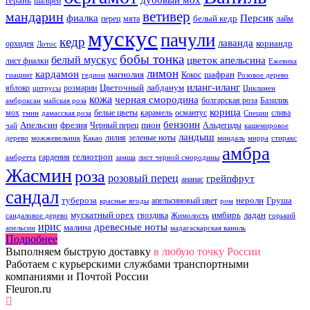
герань
шалфей
ветивер
мандарин
фиалка
Персик
белый кедр
перец
мята
лайм
мускус
пачули
кедр
лаванда
кориандр
орхидея
Лотос
бобы тонка
белый мускус
цветок апельсина
лист фиалки
Ежевика
лимон
кардамон
магнолия
шафран
Кокос
гиацинт
гедион
Розовое дерево
иланг-иланг
Цветочный
лабданум
яблоко
розмарин
цитрусы
Цикламен
кожа
черная смородина
болгарская роза
Базилик
амброксан
майская роза
корица
мох
белые цветы
карамель
османтус
слива
тмин
дамасская роза
Специи
бензоин
Апельсин
фрезия
пион
Черный перец
Альдегиды
чай
кашемировое
ландыш
лилия
зеленые ноты
дерево
можжевельник
Какао
миндаль
мирра
стиракс
амбра
гелиотроп
гардения
амбретта
замша
лист черной смородины
Жасмин
роза
розовый перец
грейпфрут
ананас
сандал
тубероза
нероли
Груша
апельсиновый цвет
красные ягоды
ром
мускатный орех
имбирь
ладан
гвоздика
сандаловое дерево
Жимолость
горький
ирис
древесные ноты
малина
апельсин
мадагаскарская ваниль
Подробнее
Выполняем быструю доставку
в любую точку России
Работаем с курьерскими службами транспортными
компаниями и Почтой России
Fleuron.ru