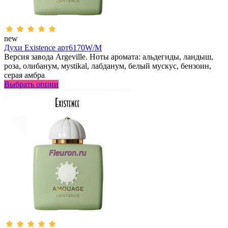
new
Духи Existence арт6170W/M
Версия завода Argeville. Ноты аромата: альдегиды, ландыш,
роза, олибанум, мystikal, лабданум, белый мускус, бензоин,
серая амбра
Выбрать опции