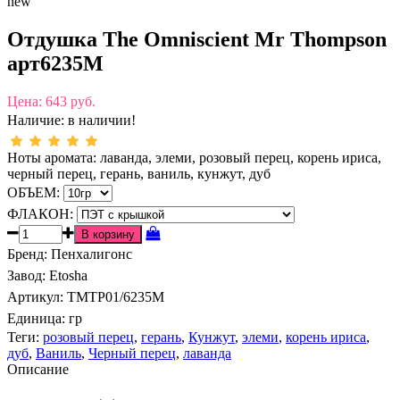
new
Отдушка The Omniscient Mr Thompson
арт6235M
Цена:
643 руб.
Наличие:
в наличии!
Ноты аромата: лаванда, элеми, розовый перец, корень ириса,
черный перец, герань, ваниль, кунжут, дуб
ОБЪЕМ:
ФЛАКОН:
Бренд
:
Пенхалигонс
Завод
:
Etosha
Артикул
:
TMTP01/6235M
Единица:
гр
Теги:
розовый перец
,
герань
,
Кунжут
,
элеми
,
корень ириса
,
дуб
,
Ваниль
,
Черный перец
,
лаванда
Описание