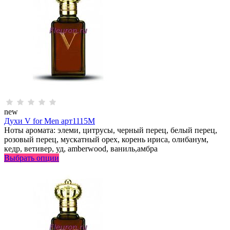
new
Духи V for Men арт1115M
Ноты аромата: элеми, цитрусы, черный перец, белый перец,
розовый перец, мускатный орех, корень ириса, олибанум,
кедр, ветивер, уд, аmberwood, ваниль,амбра
Выбрать опции