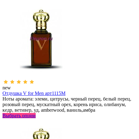
new
Отдушка V for Men арт1115M
Ноты аромата: элеми, цитрусы, черный перец, белый перец,
розовый перец, мускатный орех, корень ириса, олибанум,
кедр, ветивер, уд, аmberwood, ваниль,амбра
Выбрать опции