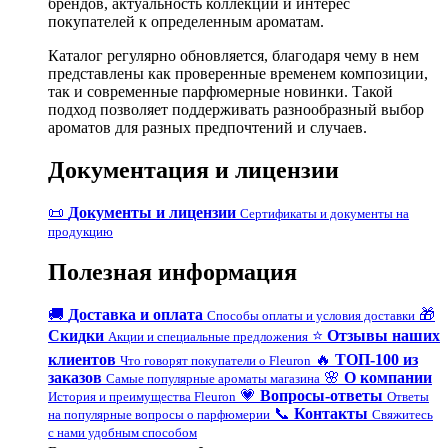
брендов, актуальность коллекций и интерес
покупателей к определенным ароматам.
Каталог регулярно обновляется, благодаря чему в нем
представлены как проверенные временем композиции,
так и современные парфюмерные новинки. Такой
подход позволяет поддерживать разнообразный выбор
ароматов для разных предпочтений и случаев.
Документация и лицензии
📜
Документы и лицензии
Сертификаты и документы на
продукцию
Полезная информация
🚚
Доставка и оплата
🎁
Способы оплаты и условия доставки
Скидки
⭐
Отзывы наших
Акции и специальные предложения
клиентов
🔥
ТОП-100 из
Что говорят покупатели о Fleuron
заказов
🌸
О компании
Самые популярные ароматы магазина
💗
Вопросы-ответы
История и преимущества Fleuron
Ответы
📞
Контакты
на популярные вопросы о парфюмерии
Свяжитесь
с нами удобным способом