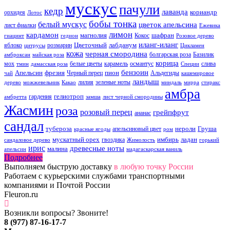
мускус
пачули
кедр
лаванда
кориандр
орхидея
Лотос
бобы тонка
белый мускус
цветок апельсина
лист фиалки
Ежевика
лимон
кардамон
магнолия
шафран
Кокос
гиацинт
гедион
Розовое дерево
иланг-иланг
Цветочный
лабданум
яблоко
розмарин
цитрусы
Цикламен
кожа
черная смородина
болгарская роза
Базилик
амброксан
майская роза
корица
мох
белые цветы
карамель
османтус
слива
тмин
дамасская роза
Специи
бензоин
Апельсин
фрезия
пион
Черный перец
Альдегиды
чай
кашемировое
ландыш
лилия
зеленые ноты
дерево
можжевельник
Какао
миндаль
мирра
стиракс
амбра
гелиотроп
гардения
амбретта
замша
лист черной смородины
Жасмин
роза
розовый перец
грейпфрут
ананас
сандал
тубероза
нероли
Груша
апельсиновый цвет
красные ягоды
ром
мускатный орех
имбирь
ладан
гвоздика
сандаловое дерево
Жимолость
горький
ирис
древесные ноты
малина
апельсин
мадагаскарская ваниль
Подробнее
Выполняем быструю доставку
в любую точку России
Работаем с курьерскими службами транспортными
компаниями и Почтой России
Fleuron.ru
Возникли вопросы? Звоните!
8 (977) 87-16-17-7