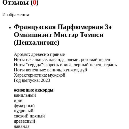
Отзывы (
0
)
Изображения
Французская Парфюмерная Зэ
Омнишиэнт Мистэр Томпсн
(Пенхалигонс)
Аромат: древесно пряные
Ноты начальные: лаванда, элеми, розовый перец
Ноты "сердца": корень ириса, черный перец, герань
Ноты конечные: ваниль, кунжут, дуб
Характеристика: мужской
Год выпуска: 2023
основные аккорды
ванильный
ирис
фужерный
пудровый
свежий пряный
древесный
лаванда