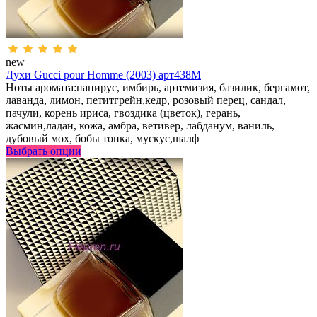
new
Духи Gucci pour Homme (2003) арт438M
Ноты аромата:папирус, имбирь, артемизия, базилик, бергамот,
лаванда, лимон, петитгрейн,кедр, розовый перец, сандал,
пачули, корень ириса, гвоздика (цветок), герань,
жасмин,ладан, кожа, амбра, ветивер, лабданум, ваниль,
дубовый мох, бобы тонка, мускус,шалф
Выбрать опции