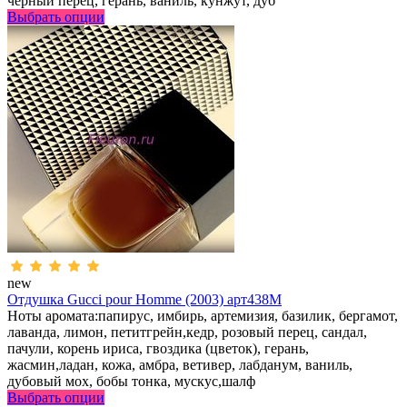
черный перец, герань, ваниль, кунжут, дуб
Выбрать опции
new
Отдушка Gucci pour Homme (2003) арт438M
Ноты аромата:папирус, имбирь, артемизия, базилик, бергамот,
лаванда, лимон, петитгрейн,кедр, розовый перец, сандал,
пачули, корень ириса, гвоздика (цветок), герань,
жасмин,ладан, кожа, амбра, ветивер, лабданум, ваниль,
дубовый мох, бобы тонка, мускус,шалф
Выбрать опции