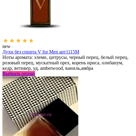
new
Духи без спирта V for Men арт1115M
Ноты аромата: элеми, цитрусы, черный перец, белый перец,
розовый перец, мускатный орех, корень ириса, олибанум,
кедр, ветивер, уд, аmberwood, ваниль,амбра
Выбрать опции