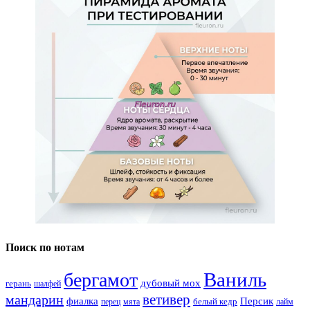
Поиск по нотам
Ваниль
бергамот
дубовый мох
герань
шалфей
ветивер
мандарин
фиалка
Персик
белый кедр
перец
мята
лайм