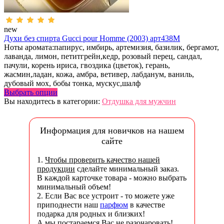
new
Духи без спирта Gucci pour Homme (2003) арт438M
Ноты аромата:папирус, имбирь, артемизия, базилик, бергамот,
лаванда, лимон, петитгрейн,кедр, розовый перец, сандал,
пачули, корень ириса, гвоздика (цветок), герань,
жасмин,ладан, кожа, амбра, ветивер, лабданум, ваниль,
дубовый мох, бобы тонка, мускус,шалф
Выбрать опции
Вы находитесь в категории:
Отдушка для мужчин
Информация для новичков на нашем
сайте
1.
Чтобы проверить качество нашей
продукции
сделайте минимальный заказ.
В каждой карточке товара - можно выбрать
минимальный объем!
2. Если Вас все устроит - то можете уже
приподнести наш
парфюм
в качестве
подарка для родных и близких!
А мы постараемся Вас не разочаровать!