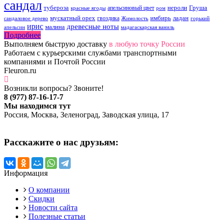
сандал
тубероза
нероли
Груша
апельсиновый цвет
красные ягоды
ром
мускатный орех
имбирь
ладан
гвоздика
сандаловое дерево
Жимолость
горький
ирис
древесные ноты
малина
апельсин
мадагаскарская ваниль
Подробнее
Выполняем быструю доставку
в любую точку России
Работаем с курьерскими службами транспортными
компаниями и Почтой России
Fleuron.ru
Возникли вопросы? Звоните!
8 (977) 87-16-17-7
Мы находимся тут
Россия, Москва, Зеленоград, Заводская улица, 17
Расскажите о нас друзьям:
Информация
О компании
Скидки
Новости сайта
Полезные статьи