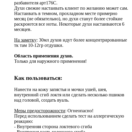
разбавителя арт176С.
Духи свежие настаивать клиент по желанию может сам.
Настаивать в темном, прохладном месте примерно
месяц (не обязательно), но духи станут более стойкие
раскроются все ноты. Некоторые духи настаиваются 6
месяцев.
На заметку
: 30мл духов идут более концентрированные
тк там 10-12гр отдушки.
Область применения духов.
Только для наружного применения!
Как пользоваться:
Нанести на кожу запястья и мочки ушей, шея,
внутренний сгиб локтя или сделать несколько пшиков
над головой, создать вуаль.
Меры предосторожности
: Огнеопасно!
Перед использованием сделать тест на аллергическую
реакцию:
- Внутренняя сторона локтевого сгиба
- Внутрення часть коленного сгиба