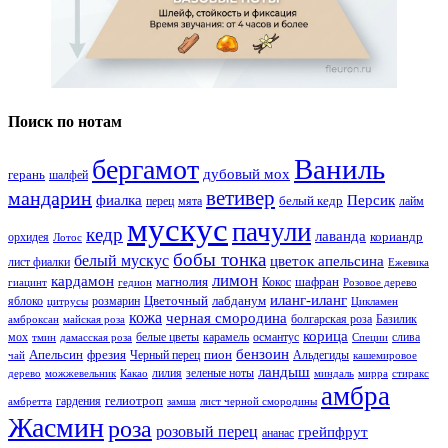
Поиск по нотам
Ваниль
бергамот
дубовый мох
герань
шалфей
ветивер
мандарин
фиалка
Персик
белый кедр
перец
мята
лайм
мускус
пачули
кедр
лаванда
кориандр
орхидея
Лотос
бобы тонка
белый мускус
цветок апельсина
лист фиалки
Ежевика
лимон
кардамон
магнолия
шафран
Кокос
гиацинт
гедион
Розовое дерево
иланг-иланг
Цветочный
лабданум
яблоко
розмарин
цитрусы
Цикламен
кожа
черная смородина
болгарская роза
Базилик
амброксан
майская роза
корица
мох
белые цветы
карамель
османтус
слива
тмин
дамасская роза
Специи
бензоин
Апельсин
фрезия
пион
Черный перец
Альдегиды
чай
кашемировое
ландыш
лилия
зеленые ноты
дерево
можжевельник
Какао
миндаль
мирра
стиракс
амбра
гелиотроп
гардения
амбретта
замша
лист черной смородины
Жасмин
роза
розовый перец
грейпфрут
ананас