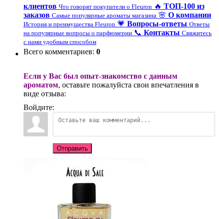
клиентов
🔥
ТОП-100 из
Что говорят покупатели о Fleuron
заказов
🌸
О компании
Самые популярные ароматы магазина
💗
Вопросы-ответы
История и преимущества Fleuron
Ответы
📞
Контакты
на популярные вопросы о парфюмерии
Свяжитесь
с нами удобным способом
Всего комментариев
:
0
Если у Вас был опыт-знакомство с данным
ароматом
, оставьте пожалуйста свои впечатления в
виде отзыва:
Войдите:
Отправить