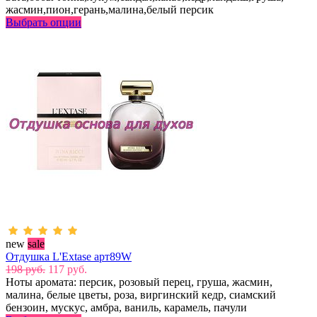
жасмин,пион,герань,малина,белый персик
Выбрать опции
new
sale
Отдушка L'Extase арт89W
198 руб.
117 руб.
Ноты аромата: персик, розовый перец, груша, жасмин,
малина, белые цветы, роза, виргинский кедр, сиамский
бензоин, мускус, амбра, ваниль, карамель, пачули