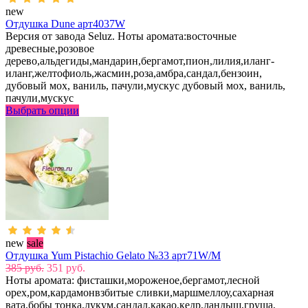
new
Отдушка Dune арт4037W
Версия от завода Seluz. Ноты аромата:восточные
древесные,розовое
дерево,альдегиды,мандарин,бергамот,пион,лилия,иланг-
иланг,желтофиоль,жасмин,роза,амбра,сандал,бензоин,
дубовый мох, ваниль, пачули,мускус дубовый мох, ваниль,
пачули,мускус
Выбрать опции
new
sale
Отдушка Yum Pistachio Gelato №33 арт71W/M
385 руб.
351 руб.
Ноты аромата: фисташки,мороженое,бергамот,лесной
орех,ром,кардамонвзбитые сливки,маршмеллоу,сахарная
вата,бобы тонка,лукум,сандал,какао,кедр,ландыш,груша,