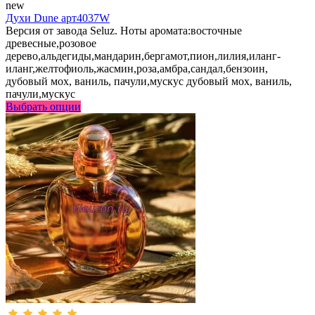
new
Духи Dune арт4037W
Версия от завода Seluz. Ноты аромата:восточные
древесные,розовое
дерево,альдегиды,мандарин,бергамот,пион,лилия,иланг-
иланг,желтофиоль,жасмин,роза,амбра,сандал,бензоин,
дубовый мох, ваниль, пачули,мускус дубовый мох, ваниль,
пачули,мускус
Выбрать опции