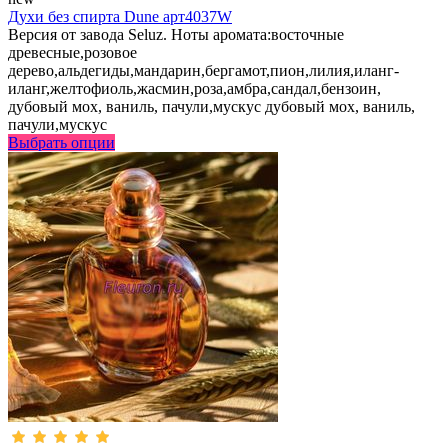
Духи без спирта Dune арт4037W
Версия от завода Seluz. Ноты аромата:восточные
древесные,розовое
дерево,альдегиды,мандарин,бергамот,пион,лилия,иланг-
иланг,желтофиоль,жасмин,роза,амбра,сандал,бензоин,
дубовый мох, ваниль, пачули,мускус дубовый мох, ваниль,
пачули,мускус
Выбрать опции