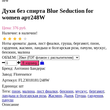
new
Духи без спирта Blue Seduction for
women арт248W
Цена:
376 руб.
Наличие:
в наличии!
Ноты аромата: дыня, лист фиалки, груша, бергамот, пион,
гардения, жасмин, ландыш и болгарская роза, пачули, мускус,
бензоин, малина
ОБЪЕМ:
Бренд
:
Антонио Бандерас
Завод
:
Floressence
Артикул
:
FL23018181/248W
Единица:
шт
Теги:
пион
,
малина
,
лист фиалки
,
бензоин
,
мускус
,
бергамот
,
ландыш и болгарская роза
,
Жасмин
,
Дыня
,
Груша
,
гардения
,
пачули
Описание