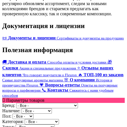
регулярно обновляем ассортимент, следим за новыми
коллекциями брендов и стараемся предлагать как
проверенную классику, так и современные композиции.
Документация и лицензии
📜
Документы и лицензии
Сертификаты и документы на продукцию
Полезная информация
🚚
Доставка и оплата
🎁
Способы оплаты и условия доставки
Скидки
⭐
Отзывы наших
Акции и специальные предложения
клиентов
🔥
ТОП-100 из заказов
Что говорят покупатели о Fleuron
🌸
О компании
Самые популярные ароматы магазина
История и
💗
Вопросы-ответы
преимущества Fleuron
Ответы на популярные
📞
Контакты
вопросы о парфюмерии
Свяжитесь с нами удобным
способом
Параметры товаров
Бренд:
Наличие:
Пол:
Категория:
Завод: