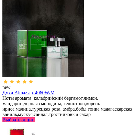
new
Духи Almaz арт4060W/M
Ноты аромата: калабрийский бергамот,лимон,
мандарин,черная смородина, гелиотроп,корень
ириса,малина,турецкая роза, амбра,бобы тонка,мадагаскарская
ваниль,мускус,сандал,тростниковый сахар
Выбрать опции