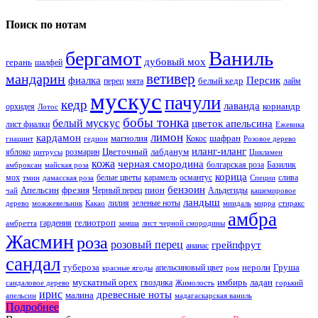
Поиск по нотам
Ваниль
бергамот
дубовый мох
герань
шалфей
ветивер
мандарин
фиалка
Персик
белый кедр
перец
мята
лайм
мускус
пачули
кедр
лаванда
кориандр
орхидея
Лотос
бобы тонка
белый мускус
цветок апельсина
лист фиалки
Ежевика
лимон
кардамон
магнолия
шафран
Кокос
гиацинт
гедион
Розовое дерево
иланг-иланг
Цветочный
лабданум
яблоко
розмарин
цитрусы
Цикламен
кожа
черная смородина
болгарская роза
Базилик
амброксан
майская роза
корица
мох
белые цветы
карамель
османтус
слива
тмин
дамасская роза
Специи
бензоин
Апельсин
фрезия
пион
Черный перец
Альдегиды
чай
кашемировое
ландыш
лилия
зеленые ноты
дерево
можжевельник
Какао
миндаль
мирра
стиракс
амбра
гелиотроп
гардения
амбретта
замша
лист черной смородины
Жасмин
роза
розовый перец
грейпфрут
ананас
сандал
тубероза
нероли
Груша
апельсиновый цвет
красные ягоды
ром
мускатный орех
имбирь
ладан
гвоздика
сандаловое дерево
Жимолость
горький
ирис
древесные ноты
малина
апельсин
мадагаскарская ваниль
Подробнее