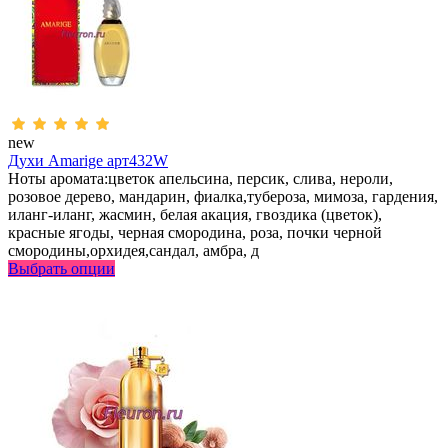
new
Духи Amarige арт432W
Ноты аромата:цветок апельсина, персик, слива, нероли,
розовое дерево, мандарин, фиалка,тубероза, мимоза, гардения,
иланг-иланг, жасмин, белая акация, гвоздика (цветок),
красные ягоды, черная смородина, роза, почки черной
смородины,орхидея,сандал, амбра, д
Выбрать опции