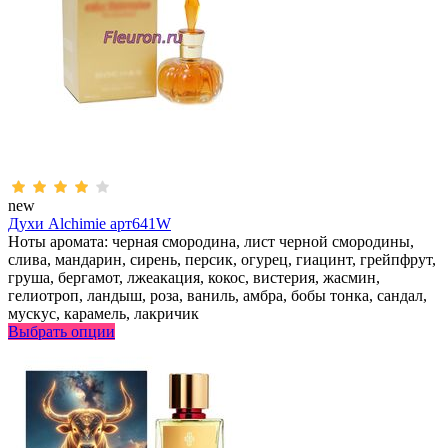
new
Духи Alchimie арт641W
Ноты аромата: черная смородина, лист черной смородины,
слива, мандарин, сирень, персик, огурец, гиацинт, грейпфрут,
груша, бергамот, лжеакация, кокос, вистерия, жасмин,
гелиотроп, ландыш, роза, ваниль, амбра, бобы тонка, сандал,
мускус, карамель, лакричик
Выбрать опции