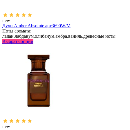
new
Духи Amber Absolute арт3690W/M
Ноты аромата:
ладан,лабданум,олибанум,амбра,ваниль,древесные ноты
Выбрать опции
new