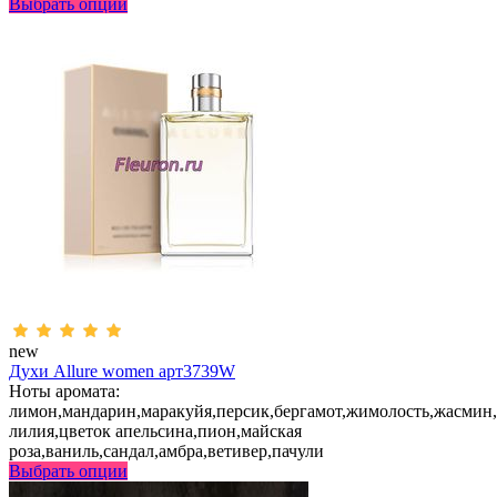
Выбрать опции
new
Духи Allure women арт3739W
Ноты аромата:
лимон,мандарин,маракуйя,персик,бергамот,жимолость,жасмин,
лилия,цветок апельсина,пион,майская
роза,ваниль,сандал,амбра,ветивер,пачули
Выбрать опции