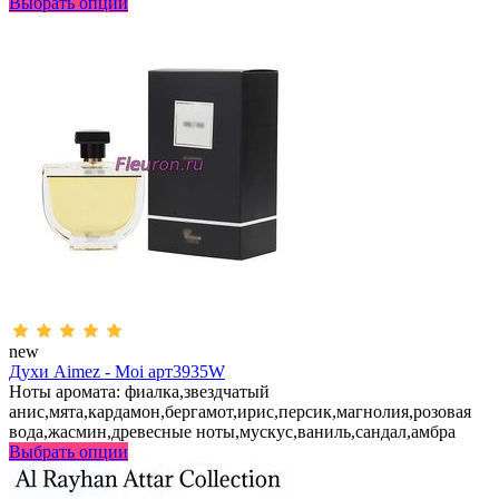
Выбрать опции
new
Духи Aimez - Moi арт3935W
Ноты аромата: фиалка,звездчатый
анис,мята,кардамон,бергамот,ирис,персик,магнолия,розовая
вода,жасмин,древесные ноты,мускус,ваниль,сандал,амбра
Выбрать опции