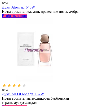
new
Духи Alien арт645W
Ноты аромата: жасмин, древесные ноты, амбра
Выбрать опции
new
Духи All Of Me арт1157W
Ноты аромата: магнолия,роза,бурбонская
герань,мускус,сандал