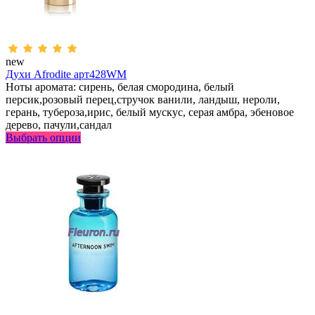
new
Духи Afrodite арт428WM
Ноты аромата: сирень, белая смородина, белый
персик,розовый перец,стручок ванили, ландыш, нероли,
герань, тубероза,ирис, белый мускус, серая амбра, эбеновое
дерево, пачули,сандал
Выбрать опции