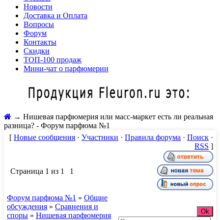
Новости
Доставка и Оплата
Вопросы
Форум
Контакты
Скидки
ТОП-100 продаж
Мини-чат о парфюмерии
→
Нишевая парфюмерия или масс-маркет есть ли реальная
разница? - Форум парфюма №1
[
Новые сообщения
·
Участники
·
Правила форума
·
Поиск
·
RSS
]
Страница
1
из
1
1
Форум парфюма №1
»
Общие
обсуждения
»
Сравнения и
споры
»
Нишевая парфюмерия