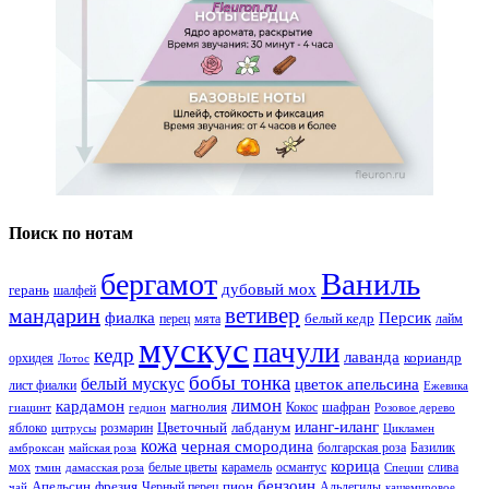
Поиск по нотам
Ваниль
бергамот
дубовый мох
герань
шалфей
ветивер
мандарин
фиалка
Персик
белый кедр
перец
мята
лайм
мускус
пачули
кедр
лаванда
кориандр
орхидея
Лотос
бобы тонка
белый мускус
цветок апельсина
лист фиалки
Ежевика
лимон
кардамон
магнолия
шафран
Кокос
гиацинт
гедион
Розовое дерево
иланг-иланг
Цветочный
лабданум
яблоко
розмарин
цитрусы
Цикламен
кожа
черная смородина
болгарская роза
Базилик
амброксан
майская роза
корица
мох
белые цветы
карамель
османтус
слива
тмин
дамасская роза
Специи
бензоин
Апельсин
фрезия
пион
Черный перец
Альдегиды
чай
кашемировое