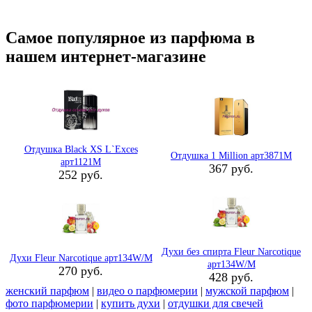
Самое популярное из парфюма в
нашем интернет-магазине
Отдушка Black XS L`Exces
Отдушка 1 Million арт3871M
арт1121M
367 руб.
252 руб.
Духи без спирта Fleur Narcotique
Духи Fleur Narcotique арт134W/M
арт134W/M
270 руб.
428 руб.
женский парфюм
|
видео о парфюмерии
|
мужской парфюм
|
фото парфюмерии
|
купить духи
|
отдушки для свечей