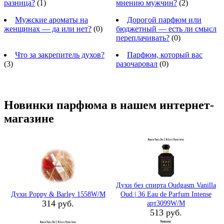
разница?
(1)
мнению мужчин?
(2)
Мужские ароматы на
Дорогой парфюм или
женщинах — да или нет?
(0)
бюджетный — есть ли смысл
переплачивать?
(0)
Что за закрепитель духов?
Парфюм, который вас
(3)
разочаровал
(0)
Новинки парфюма в нашем интернет-
магазине
Духи без спирта Oudgasm Vanilla
Духи Poppy & Barley 1558W/M
Oud | 36 Eau de Parfum Intense
314 руб.
арт3099W/M
513 руб.