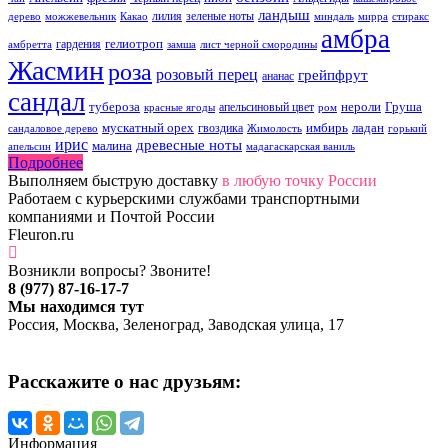
ландыш
лилия
зеленые ноты
дерево
можжевельник
Какао
миндаль
мирра
стиракс
амбра
гелиотроп
гардения
амбретта
замша
лист черной смородины
Жасмин
роза
розовый перец
грейпфрут
ананас
сандал
тубероза
нероли
Груша
апельсиновый цвет
красные ягоды
ром
мускатный орех
имбирь
ладан
гвоздика
сандаловое дерево
Жимолость
горький
ирис
древесные ноты
малина
апельсин
мадагаскарская ваниль
Подробнее
Выполняем быструю доставку
в любую точку России
Работаем с курьерскими службами транспортными
компаниями и Почтой России
Fleuron.ru
Возникли вопросы? Звоните!
8 (977) 87-16-17-7
Мы находимся тут
Россия, Москва, Зеленоград, Заводская улица, 17
Расскажите о нас друзьям:
Информация