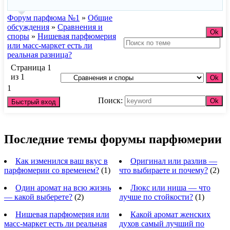
Форум парфюма №1
»
Общие
обсуждения
»
Сравнения и
споры
»
Нишевая парфюмерия
или масс-маркет есть ли
реальная разница?
Страница
1
из
1
1
Поиск:
Последние темы форумы парфюмерии
Как изменился ваш вкус в
Оригинал или разлив —
парфюмерии со временем?
(1)
что выбираете и почему?
(2)
Один аромат на всю жизнь
Люкс или ниша — что
— какой выберете?
(2)
лучше по стойкости?
(1)
Нишевая парфюмерия или
Какой аромат женских
масс-маркет есть ли реальная
духов самый лучший по