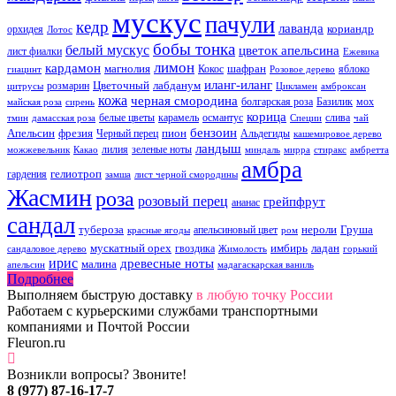
мускус
пачули
кедр
лаванда
кориандр
орхидея
Лотос
бобы тонка
белый мускус
цветок апельсина
лист фиалки
Ежевика
лимон
кардамон
магнолия
шафран
Кокос
яблоко
гиацинт
Розовое дерево
иланг-иланг
Цветочный
лабданум
розмарин
цитрусы
Цикламен
амброксан
кожа
черная смородина
болгарская роза
Базилик
мох
майская роза
сирень
корица
белые цветы
карамель
османтус
слива
тмин
дамасская роза
Специи
чай
бензоин
Апельсин
фрезия
пион
Черный перец
Альдегиды
кашемировое дерево
ландыш
лилия
зеленые ноты
можжевельник
Какао
миндаль
мирра
стиракс
амбретта
амбра
гелиотроп
гардения
замша
лист черной смородины
Жасмин
роза
розовый перец
грейпфрут
ананас
сандал
тубероза
нероли
Груша
апельсиновый цвет
красные ягоды
ром
мускатный орех
имбирь
ладан
гвоздика
сандаловое дерево
Жимолость
горький
ирис
древесные ноты
малина
апельсин
мадагаскарская ваниль
Подробнее
Выполняем быструю доставку
в любую точку России
Работаем с курьерскими службами транспортными
компаниями и Почтой России
Fleuron.ru
Возникли вопросы? Звоните!
8 (977) 87-16-17-7