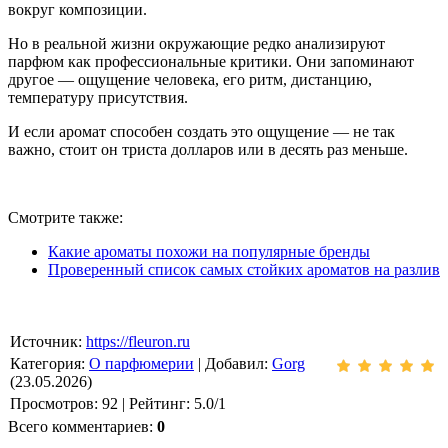
вокруг композиции.
Но в реальной жизни окружающие редко анализируют
парфюм как профессиональные критики. Они запоминают
другое — ощущение человека, его ритм, дистанцию,
температуру присутствия.
И если аромат способен создать это ощущение — не так
важно, стоит он триста долларов или в десять раз меньше.
Смотрите также:
Какие ароматы похожи на популярные бренды
Проверенный список самых стойких ароматов на разлив
Источник
:
https://fleuron.ru
Категория
:
О парфюмерии
|
Добавил
:
Gorg
(23.05.2026)
Просмотров
:
92
|
Рейтинг
:
5.0
/
1
Всего комментариев
:
0