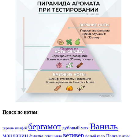
Поиск по нотам
Ваниль
бергамот
дубовый мох
герань
шалфей
ветивер
мандарин
фиалка
Персик
белый кедр
перец
мята
лайм