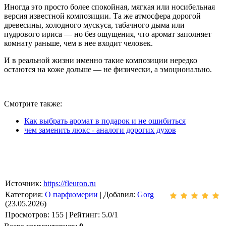
Иногда это просто более спокойная, мягкая или носибельная
версия известной композиции. Та же атмосфера дорогой
древесины, холодного мускуса, табачного дыма или
пудрового ириса — но без ощущения, что аромат заполняет
комнату раньше, чем в нее входит человек.
И в реальной жизни именно такие композиции нередко
остаются на коже дольше — не физически, а эмоционально.
Смотрите также:
Как выбрать аромат в подарок и не ошибиться
чем заменить люкс - аналоги дорогих духов
Источник
:
https://fleuron.ru
Категория
:
О парфюмерии
|
Добавил
:
Gorg
(23.05.2026)
Просмотров
:
155
|
Рейтинг
:
5.0
/
1