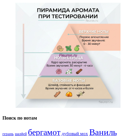
Поиск по нотам
Ваниль
бергамот
дубовый мох
герань
шалфей