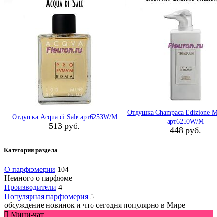
Отдушка Champaca Edizione Mi
Отдушка Acqua di Sale арт6253W/M
арт6250W/M
513 руб.
448 руб.
Категории раздела
О парфюмерии
104
Немного о парфюме
Производители
4
Популярная парфюмерия
5
обсуждение новинок и что сегодня популярно в Мире.
Мини-чат