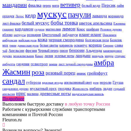
ветивер
мандарин
фиалка
Персик
белый кедр
перец
мята
лайм
мускус
пачули
кедр
лаванда
кориандр
орхидея
Лотос
бобы тонка
белый мускус
цветок апельсина
лист фиалки
Ежевика
лимон
кардамон
магнолия
шафран
Кокос
гиацинт
гедион
Розовое дерево
иланг-иланг
Цветочный
лабданум
яблоко
розмарин
цитрусы
Цикламен
кожа
черная смородина
болгарская роза
Базилик
амброксан
майская роза
корица
мох
белые цветы
карамель
османтус
слива
тмин
дамасская роза
Специи
бензоин
Апельсин
фрезия
пион
Черный перец
Альдегиды
чай
кашемировое
ландыш
лилия
зеленые ноты
дерево
можжевельник
Какао
миндаль
мирра
стиракс
амбра
гелиотроп
гардения
амбретта
замша
лист черной смородины
Жасмин
роза
розовый перец
грейпфрут
ананас
сандал
тубероза
нероли
Груша
апельсиновый цвет
красные ягоды
ром
мускатный орех
имбирь
ладан
гвоздика
сандаловое дерево
Жимолость
горький
ирис
древесные ноты
малина
апельсин
мадагаскарская ваниль
Подробнее
Выполняем быструю доставку
в любую точку России
Работаем с курьерскими службами транспортными
компаниями и Почтой России
Fleuron.ru
Возникли вопросы? Звоните!