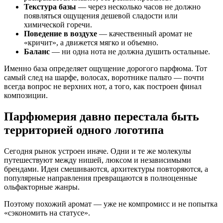
Текстура базы
— через несколько часов не должно
появляться ощущения дешевой сладости или
химической горечи.
Поведение в воздухе
— качественный аромат не
«кричит», а движется мягко и объемно.
Баланс
— ни одна нота не должна душить остальные.
Именно база определяет ощущение дорогого парфюма. Тот
самый след на шарфе, волосах, воротнике пальто — почти
всегда вопрос не верхних нот, а того, как построен финал
композиции.
Парфюмерия давно перестала быть
территорией одного логотипа
Сегодня рынок устроен иначе. Одни и те же молекулы
путешествуют между нишей, люксом и независимыми
брендами. Идеи смешиваются, архитектуры повторяются, а
популярные направления превращаются в полноценные
ольфакторные жанры.
Поэтому похожий аромат — уже не компромисс и не попытка
«сэкономить на статусе».