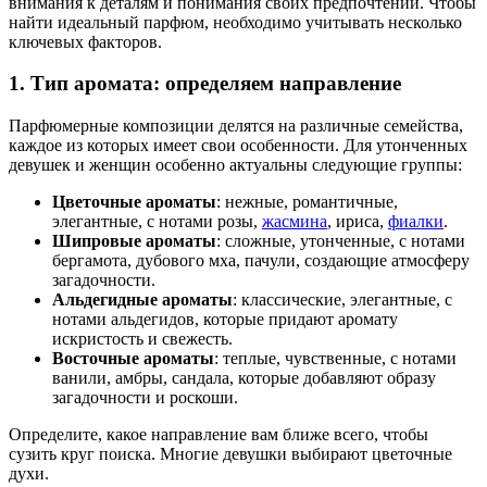
внимания к деталям и понимания своих предпочтений. Чтобы
найти идеальный парфюм, необходимо учитывать несколько
ключевых факторов.
1. Тип аромата: определяем направление
Парфюмерные композиции делятся на различные семейства,
каждое из которых имеет свои особенности. Для утонченных
девушек и женщин особенно актуальны следующие группы:
Цветочные ароматы
: нежные, романтичные,
элегантные, с нотами розы,
жасмина
, ириса,
фиалки
.
Шипровые ароматы
: сложные, утонченные, с нотами
бергамота, дубового мха, пачули, создающие атмосферу
загадочности.
Альдегидные ароматы
: классические, элегантные, с
нотами альдегидов, которые придают аромату
искристость и свежесть.
Восточные ароматы
: теплые, чувственные, с нотами
ванили, амбры, сандала, которые добавляют образу
загадочности и роскоши.
Определите, какое направление вам ближе всего, чтобы
сузить круг поиска. Многие девушки выбирают цветочные
духи.