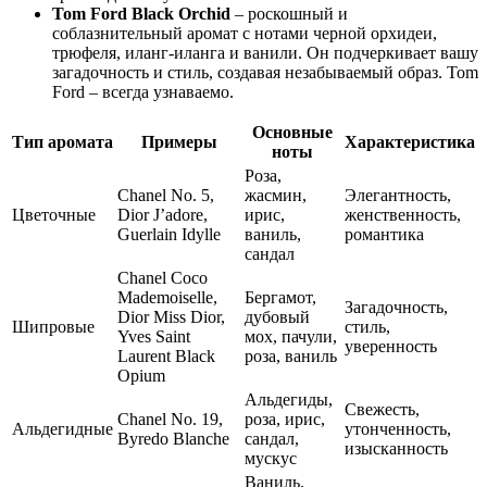
Tom Ford Black Orchid
– роскошный и
соблазнительный аромат с нотами черной орхидеи,
трюфеля, иланг-иланга и ванили. Он подчеркивает вашу
загадочность и стиль, создавая незабываемый образ. Tom
Ford – всегда узнаваемо.
Основные
Тип аромата
Примеры
Характеристика
ноты
Роза,
Chanel No. 5,
жасмин,
Элегантность,
Цветочные
Dior J’adore,
ирис,
женственность,
Guerlain Idylle
ваниль,
романтика
сандал
Chanel Coco
Mademoiselle,
Бергамот,
Загадочность,
Dior Miss Dior,
дубовый
Шипровые
стиль,
Yves Saint
мох, пачули,
уверенность
Laurent Black
роза, ваниль
Opium
Альдегиды,
Свежесть,
Chanel No. 19,
роза, ирис,
Альдегидные
утонченность,
Byredo Blanche
сандал,
изысканность
мускус
Ваниль,