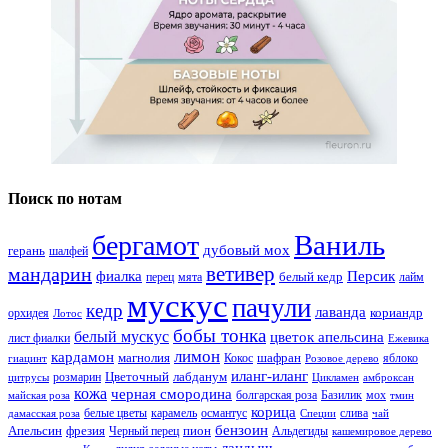
Поиск по нотам
Ваниль
бергамот
дубовый мох
герань
шалфей
ветивер
мандарин
фиалка
Персик
белый кедр
перец
мята
лайм
мускус
пачули
кедр
лаванда
кориандр
орхидея
Лотос
бобы тонка
белый мускус
цветок апельсина
лист фиалки
Ежевика
лимон
кардамон
магнолия
шафран
Кокос
яблоко
гиацинт
Розовое дерево
иланг-иланг
Цветочный
лабданум
розмарин
цитрусы
Цикламен
амброксан
кожа
черная смородина
болгарская роза
Базилик
мох
майская роза
тмин
корица
белые цветы
карамель
османтус
слива
дамасская роза
Специи
чай
бензоин
Апельсин
фрезия
пион
Черный перец
Альдегиды
кашемировое дерево
ландыш