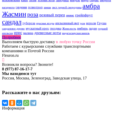
лилия
зеленые ноты
можжевельник
Какао
миндаль
мирра
стиракс
амбретта
амбра
гелиотроп
гардения
нагармота
замша
лист черной смородины
Жасмин
роза
розовый перец
грейпфрут
ананас
сандал
тубероза
нероли
Груша
апельсиновый цвет
красные ягоды
ром
мускатный орех
имбирь
ладан
гвоздика
сандаловое дерево
Жимолость
горький
ирис
древесные ноты
малина
апельсин
мадагаскарская ваниль
Подробнее
Выполняем быструю доставку
в любую точку России
Работаем с курьерскими службами транспортными
компаниями и Почтой России
Fleuron.ru
Возникли вопросы? Звоните!
8 (977) 87-16-17-7
Мы находимся тут
Россия, Москва, Зеленоград, Заводская улица, 17
Расскажите о нас друзьям:
Информация