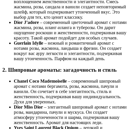
воплощением женственности и элегантности. Смесь
жасмина, розы, сандала и ванили создает неповторимый
шлейф, который подчеркивает утонченный вкус. Это
выбор для тех, кто ценит классику.
Dior J’adore
– современный цветочный аромат с нотами
жасмина, розы, иланг-иланга и туберозы. Он дарит
ощущение роскоши и женственности, подчеркивая вашу
красоту. Такой аромат подойдет для особых случаев.
Guerlain Idylle
– нежный и романтичный аромат с
нотами розы, жасмина, ландыша и фрезии. Он создает
вокруг вас ауру легкости и элегантности, подчеркивая
вашу утонченность. Парфюм на каждый день.
2. Шипровые ароматы: загадочность и стиль
Chanel Coco Mademoiselle
– современный шипровый
аромат с нотами бергамота, розы, жасмина, пачули и
ванили. Он сочетает в себе элегантность, стиль и
женственность, подчеркивая вашу индивидуальность.
Духи для уверенных.
Dior Miss Dior
– элегантный шипровый аромат с нотами
розы, мандарина, пачули и мускуса. Он создает
атмосферу утонченности и шарма, подчеркивая вашу
женственность. Аромат для настоящих леди.
Yves Saint Laurent Black Opium
– дерзкий и