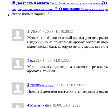
🚚
Доставка и оплата
🎁
Способы оплаты и условия доставки
🌸
О компании
популярные ароматы магазина
История и преимущ
Всего комментариев
:
5
1
• 20:38, 10.10.2022
Vik894
Женственный, кокетливый аромат для несерьёз
Сладкий, но не приторный аромат, который выби
шанелевская база, которую не спутаешь, все нот
2
• 14:58, 14.01.2023
gzz59
Мне показался при первом знакомстве резковаты
аромат. Стойкий.
3
• 00:12, 17.03.2023
Naruto028028
Просле 3 дневной настойки стал мягким и насы
4
• 18:00, 13.07.2023
Marieshkato