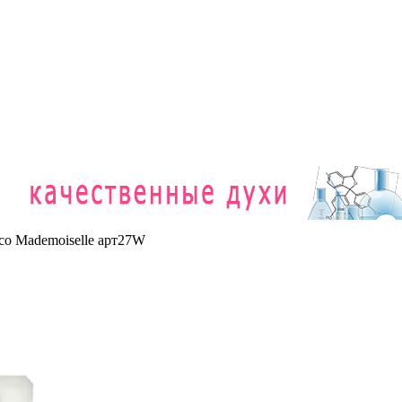
o Mademoiselle арт27W