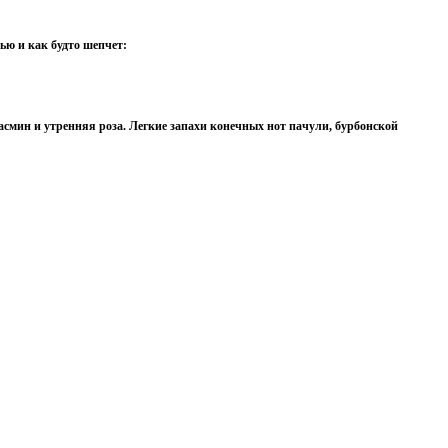
ью и как будто шепчет:
 жасмин и утренняя роза. Легкие запахи конечных нот пачули, бурбонской