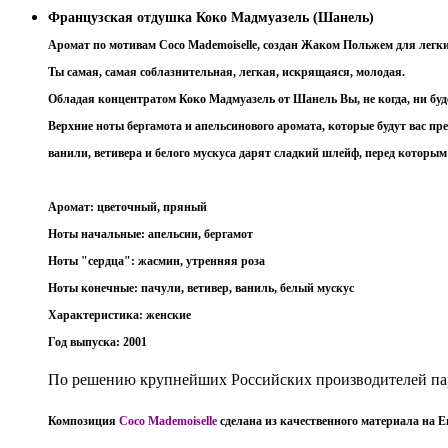
Французская отдушка Коко Мадмуазель (Шанель)
Аромат по мотивам Coco Mademoiselle, создан Жаком Польжем для легки
Ты самая, самая соблазнительная, легкая, искрящаяся, молодая.
Обладая концентратом Коко Мадмуазель от Шанель Вы, не когда, ни буде
Верхние ноты бергамота и апельсинового аромата, которые будут вас пре
ванили, ветивера и белого мускуса дарят сладкий шлейф, перед которым
Аромат: цветочный, пряный
Ноты начальные: апельсин, бергамот
Ноты "сердца": жасмин, утренняя роза
Ноты конечные: пачули, ветивер, ваниль, белый мускус
Характеристика: женские
Год выпуска: 2001
По решению крупнейших Российских производителей пар
Композиция
Coco Mademoiselle
сделана из качественного материала на Е