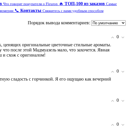
в
🔥
ТОП-100 из заказов
Что говорят покупатели о Fleuron
Самые
📞
Контакты
рфюмерии
Свяжитесь с нами удобным способом
Порядок вывода комментариев:
0
к, ценящих оригинальные цветочные стильные ароматы.
 что после этой Мадмуазель мало, что захочется. Явная
ш и схож с оригиналом!
0
атную сладость с горчинкой. Я его ощущаю как вечерний
0
0