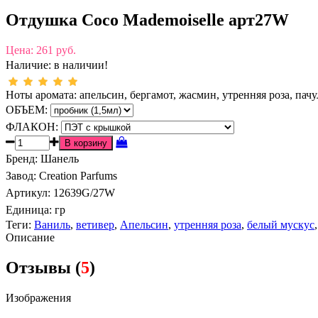
Отдушка Coco Mademoiselle арт27W
Цена:
261 руб.
Наличие:
в наличии!
Ноты аромата: апельсин, бергамот, жасмин, утренняя роза, пачу
ОБЪЕМ:
ФЛАКОН:
Бренд
:
Шанель
Завод
:
Creation Parfums
Артикул
:
12639G/27W
Единица:
гр
Теги:
Ваниль
,
ветивер
,
Апельсин
,
утренняя роза
,
белый мускус
Описание
Отзывы (
5
)
Изображения