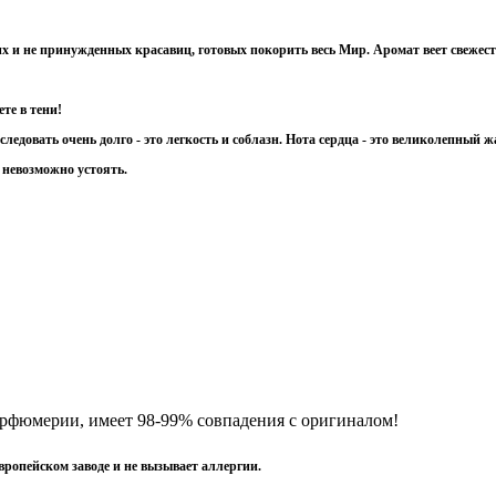
х и не принужденных красавиц, готовых покорить весь Мир. Аромат веет свежест
те в тени!
следовать очень долго - это легкость и соблазн. Нота сердца - это великолепный
 невозможно устоять.
фюмерии, имеет 98-99% совпадения с оригиналом!
вропейском заводе и не вызывает аллергии.