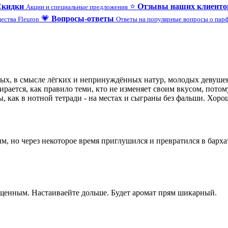
Скидки
⭐
Отзывы наших клиенто
Акции и специальные предложения
💗
Вопросы-ответы
ества Fleuron
Ответы на популярные вопросы о па
ных, в смысле лёгких и непринуждённых натур, молодых девуше
рается, как правило теми, кто не изменяет своим вкусом, потому
ы, как в нотной тетради - на местах и сыграны без фальши. Хоро
м, но через некоторое время приглушился и превратился в барх
щенным. Настаиваейте дольше. Будет аромат прям шикарный.