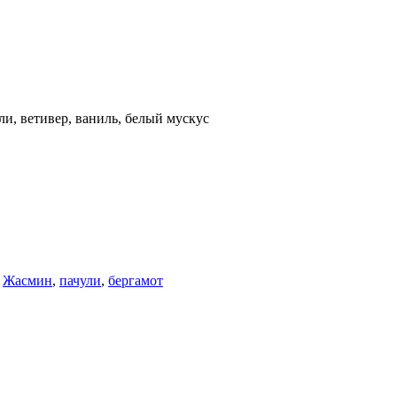
ли, ветивер, ваниль, белый мускус
,
Жасмин
,
пачули
,
бергамот