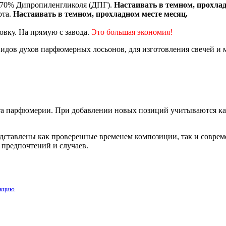
и 70% Дипропиленгликоля (ДПГ).
Настаивать в темном, прохлад
рта.
Настаивать в темном, прохладном месте месяц.
овку. На прямую с завода.
Это большая экономия!
дов духов парфюмерных лосьонов, для изготовления свечей и 
 парфюмерии. При добавлении новых позиций учитываются каче
редставлены как проверенные временем композиции, так и совр
 предпочтений и случаев.
укцию