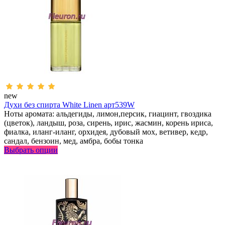
new
Духи без спирта White Linen арт539W
Ноты аромата: альдегиды, лимон,персик, гиацинт, гвоздика
(цветок), ландыш, роза, сирень, ирис, жасмин, корень ириса,
фиалка, иланг-иланг, орхидея, дубовый мох, ветивер, кедр,
сандал, бензоин, мед, амбра, бобы тонка
Выбрать опции