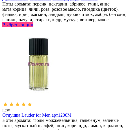
Ноты аромата: персик, нектарин, абрикос, тмин, анис,
мята,корица, личи, роза, розовое масло, гвоздика (цветок),
фиалка, ирис, жасмин, ландыш, дубовый мох, амбра, бензоин,
ваниль, пачули, стиракс, кедр, мускус, ветивер, кокос
Выбрать опции
new
Отдушка Lauder for Men арт1200M
Ноты аромата: ягоды можжевельника, гальбанум, зеленые
ноты, мускатный шалфей, анис, кориандр, лимон, кардамон,