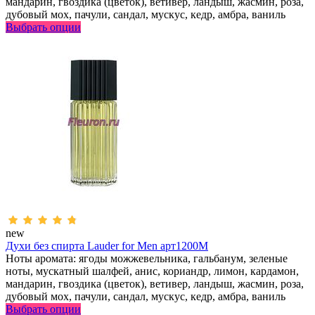
мандарин, гвоздика (цветок), ветивер, ландыш, жасмин, роза,
дубовый мох, пачули, сандал, мускус, кедр, амбра, ваниль
Выбрать опции
new
Духи без спирта Lauder for Men арт1200M
Ноты аромата: ягоды можжевельника, гальбанум, зеленые
ноты, мускатный шалфей, анис, кориандр, лимон, кардамон,
мандарин, гвоздика (цветок), ветивер, ландыш, жасмин, роза,
дубовый мох, пачули, сандал, мускус, кедр, амбра, ваниль
Выбрать опции