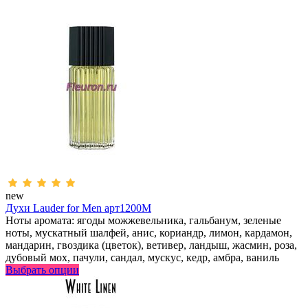
new
Духи Lauder for Men арт1200M
Ноты аромата: ягоды можжевельника, гальбанум, зеленые
ноты, мускатный шалфей, анис, кориандр, лимон, кардамон,
мандарин, гвоздика (цветок), ветивер, ландыш, жасмин, роза,
дубовый мох, пачули, сандал, мускус, кедр, амбра, ваниль
Выбрать опции