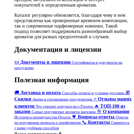
покупателей к определенным ароматам.
Каталог регулярно обновляется, благодаря чему в нем
представлены как проверенные временем композиции,
так и современные парфюмерные новинки. Такой
подход позволяет поддерживать разнообразный выбор
ароматов для разных предпочтений и случаев.
Документация и лицензии
📜
Документы и лицензии
Сертификаты и документы на
продукцию
Полезная информация
🚚
Доставка и оплата
🎁
Способы оплаты и условия доставки
Скидки
⭐
Отзывы наших
Акции и специальные предложения
клиентов
🔥
ТОП-100 из
Что говорят покупатели о Fleuron
заказов
🌸
О компании
Самые популярные ароматы магазина
💗
Вопросы-ответы
История и преимущества Fleuron
Ответы
📞
Контакты
на популярные вопросы о парфюмерии
Свяжитесь
с нами удобным способом
Всего комментариев
:
0