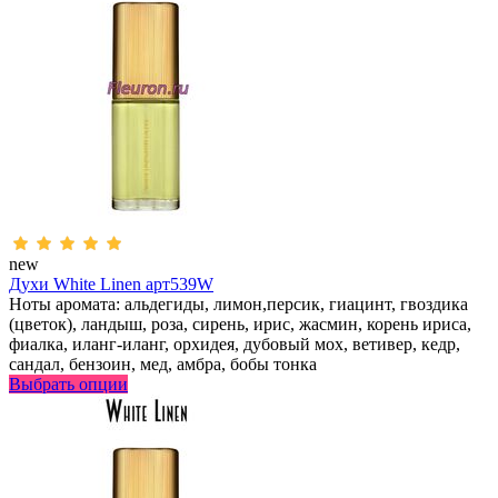
new
Духи White Linen арт539W
Ноты аромата: альдегиды, лимон,персик, гиацинт, гвоздика
(цветок), ландыш, роза, сирень, ирис, жасмин, корень ириса,
фиалка, иланг-иланг, орхидея, дубовый мох, ветивер, кедр,
сандал, бензоин, мед, амбра, бобы тонка
Выбрать опции