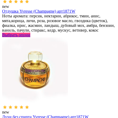
new
Отдушка Yvresse (Champagne) арт1871W
Ноты аромата: персик, нектарин, абрикос, тмин, анис,
мята,корица, личи, роза, розовое масло, гвоздика (цветок),
фиалка, ирис, жасмин, ландыш, дубовый мох, амбра, бензоин,
ваниль, пачули, стиракс, кедр, мускус, ветивер, кокос
Выбрать опции
new
Духи без спирта Yvresse (Champagne) арт1871W