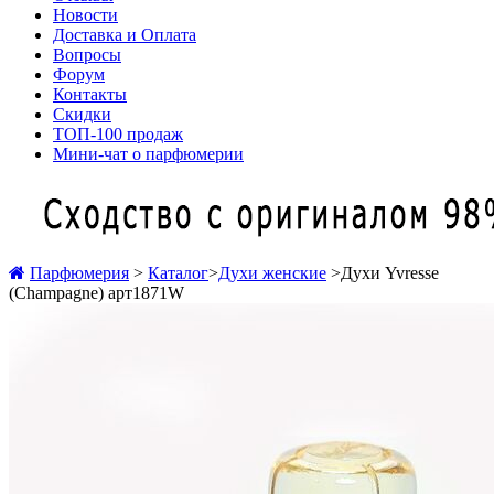
Новости
Доставка и Оплата
Вопросы
Форум
Контакты
Скидки
ТОП-100 продаж
Мини-чат о парфюмерии
Парфюмерия
>
Каталог
>
Духи женские
>
Духи Yvresse
(Champagne) арт1871W