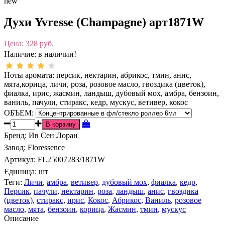
new
Духи Yvresse (Champagne) арт1871W
Цена:
328 руб.
Наличие:
в наличии!
Ноты аромата: персик, нектарин, абрикос, тмин, анис,
мята,корица, личи, роза, розовое масло, гвоздика (цветок),
фиалка, ирис, жасмин, ландыш, дубовый мох, амбра, бензоин,
ваниль, пачули, стиракс, кедр, мускус, ветивер, кокос
ОБЪЕМ:
Бренд
:
Ив Сен Лоран
Завод
:
Floressence
Артикул
:
FL25007283/1871W
Единица:
шт
Теги:
Личи
,
амбра
,
ветивер
,
дубовый мох
,
фиалка
,
кедр
,
Персик
,
пачули
,
нектарин
,
роза
,
ландыш
,
анис
,
гвоздика
(цветок)
,
стиракс
,
ирис
,
Кокос
,
Абрикос
,
Ваниль
,
розовое
масло
,
мята
,
бензоин
,
корица
,
Жасмин
,
тмин
,
мускус
Описание