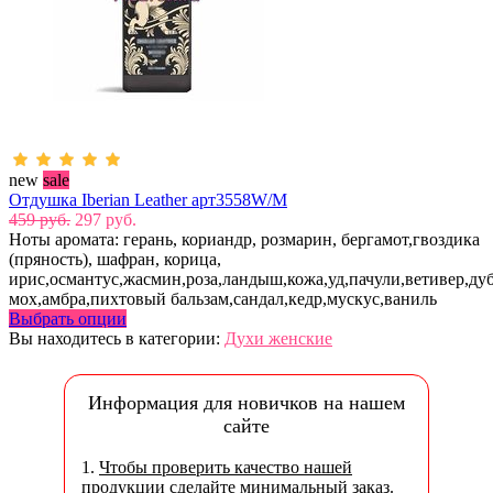
new
sale
Отдушка Iberian Leather арт3558W/M
459 руб.
297 руб.
Ноты аромата: герань, кориандр, розмарин, бергамот,гвоздика
(пряность), шафран, корица,
ирис,османтус,жасмин,роза,ландыш,кожа,уд,пачули,ветивер,д
мох,амбра,пихтовый бальзам,сандал,кедр,мускус,ваниль
Выбрать опции
Вы находитесь в категории:
Духи женские
Информация для новичков на нашем
сайте
1.
Чтобы проверить качество нашей
продукции
сделайте минимальный заказ.