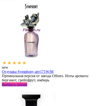
new
Отдушка Symphony арт171W/M
Премиальная версия от завода Oflores. Ноты аромата:
бергамот, грейпфрут, имбирь
Выбрать опции