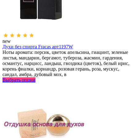
new
Духи без спирта Fracas арт1197W
Ноты аромата: персик, цветок апельсина, гиацинт, зеленые
листья, мандарин, бергамот, тубероза, жасмин, гардения,
османтус, нарцисс, ландыш, гвоздика (цветок), белый ирис,
корень фиалки, кориандр, розовая герань, роза, мускус,
сандал, амбра, дубовый мох, в
Выбрать опции