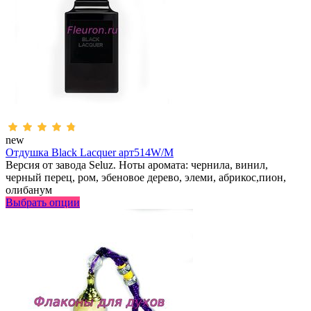
new
Отдушка Black Lacquer арт514W/M
Версия от завода Seluz. Ноты аромата: чернила, винил,
черный перец, ром, эбеновое дерево, элеми, абрикос,пион,
олибанум
Выбрать опции