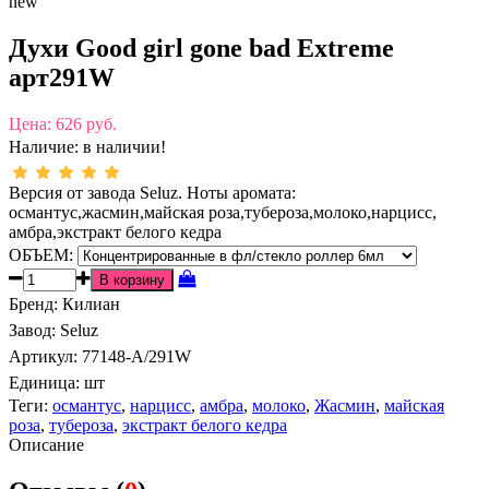
new
Духи Good girl gone bad Extreme
арт291W
Цена:
626 руб.
Наличие:
в наличии!
Версия от завода Seluz. Ноты аромата:
османтус,жасмин,майская роза,тубероза,молоко,нарцисс,
амбра,экстракт белого кедра
ОБЪЕМ:
Бренд
:
Килиан
Завод
:
Seluz
Артикул
:
77148-A/291W
Единица:
шт
Теги:
османтус
,
нарцисс
,
амбра
,
молоко
,
Жасмин
,
майская
роза
,
тубероза
,
экстракт белого кедра
Описание