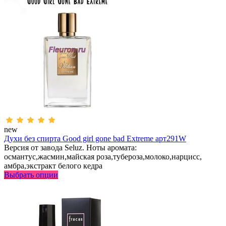
new
Духи без спирта Good girl gone bad Extreme арт291W
Версия от завода Seluz. Ноты аромата:
османтус,жасмин,майская роза,тубероза,молоко,нарцисс,
амбра,экстракт белого кедра
Выбрать опции