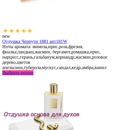
new
Отдушка Черрути 1881 арт181W
Ноты аромата: мимоза,ирис,роза,фрезия,
фиалка,ландыш,жасмин, бергамот,ромашка,ирис,
нарцисс,герань,гальбанум,кориандр,жасмин,розовое
дерево,цветок
апельсина,тубероза,мускус,сандал,кедр,амбра,ванил
Выбрать опции