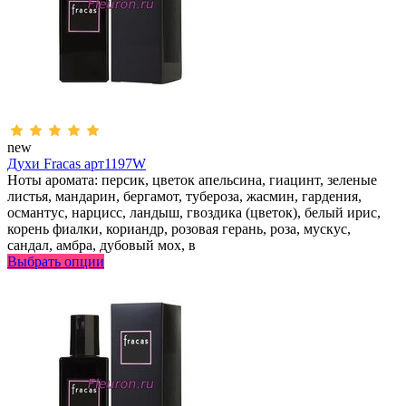
new
Духи Fracas арт1197W
Ноты аромата: персик, цветок апельсина, гиацинт, зеленые
листья, мандарин, бергамот, тубероза, жасмин, гардения,
османтус, нарцисс, ландыш, гвоздика (цветок), белый ирис,
корень фиалки, кориандр, розовая герань, роза, мускус,
сандал, амбра, дубовый мох, в
Выбрать опции