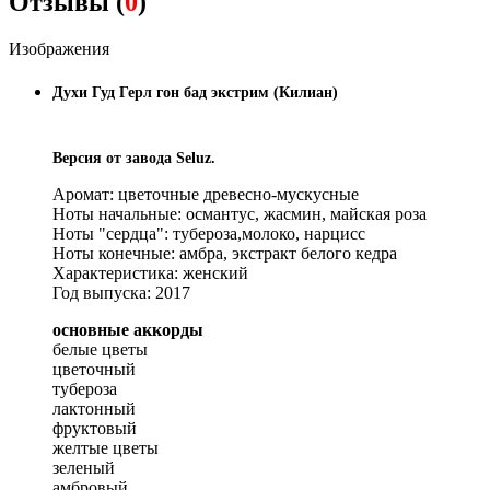
Отзывы (
0
)
Изображения
Духи Гуд Герл гон бад экстрим (Килиан)
Версия от завода Seluz.
Аромат: цветочные древесно-мускусные
Ноты начальные: османтус, жасмин, майская роза
Ноты "сердца": тубероза,молоко, нарцисс
Ноты конечные: амбра, экстракт белого кедра
Характеристика: женский
Год выпуска: 2017
основные аккорды
белые цветы
цветочный
тубероза
лактонный
фруктовый
желтые цветы
зеленый
амбровый