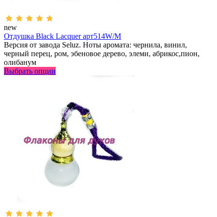
new
Отдушка Black Lacquer арт514W/M
Версия от завода Seluz. Ноты аромата: чернила, винил,
черный перец, ром, эбеновое дерево, элеми, абрикос,пион,
олибанум
Выбрать опции