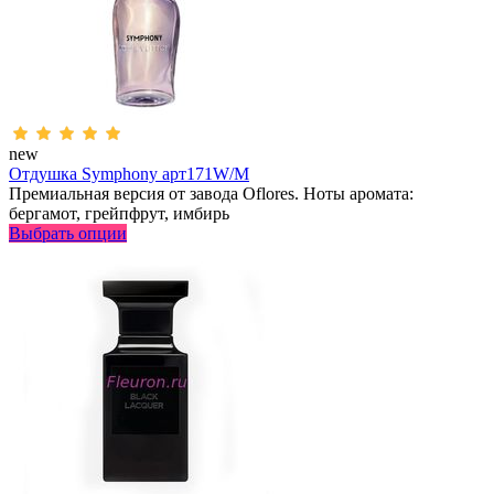
new
Отдушка Symphony арт171W/M
Премиальная версия от завода Oflores. Ноты аромата:
бергамот, грейпфрут, имбирь
Выбрать опции