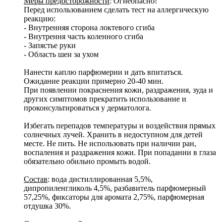
Меры предосторожности
: Огнеопасно!
Перед использованием сделать тест на аллергическую
реакцию:
- Внутренняя сторона локтевого сгиба
- Внутрення часть коленного сгиба
- Запястье руки
- Область шеи за ухом
Нанести каплю парфюмерии и дать впитаться.
Ожидание реакции примерно 20-40 мин.
При появлении покраснения кожи, раздражения, зуда и
других симптомов прекратить использование и
проконсультироваться у дерматолога.
Избегать перепадов температуры и воздействия прямых
солнечных лучей. Хранить в недоступном для детей
месте. Не пить. Не использовать при наличии ран,
воспаления и раздражения кожи. При попадании в глаза
обязательно обильно промыть водой.
Состав
: вода дистиллированная 5,5%,
дипропиленгликоль 4,5%, разбавитель парфюмерный
57,25%, фиксаторы для аромата 2,75%, парфюмерная
отдушка 30%.