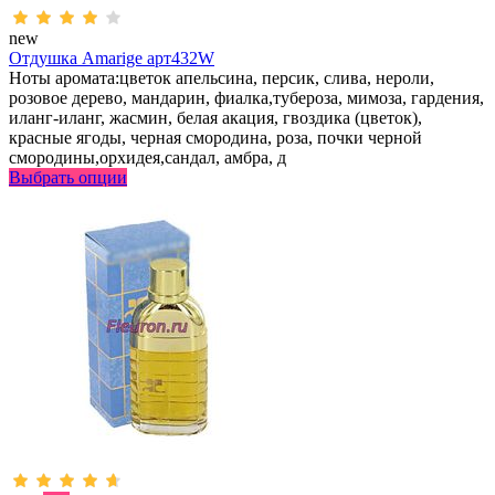
new
Отдушка Amarige арт432W
Ноты аромата:цветок апельсина, персик, слива, нероли,
розовое дерево, мандарин, фиалка,тубероза, мимоза, гардения,
иланг-иланг, жасмин, белая акация, гвоздика (цветок),
красные ягоды, черная смородина, роза, почки черной
смородины,орхидея,сандал, амбра, д
Выбрать опции