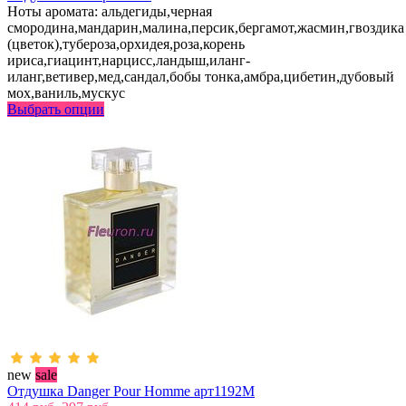
Ноты аромата: альдегиды,черная
смородина,мандарин,малина,персик,бергамот,жасмин,гвоздика
(цветок),тубероза,орхидея,роза,корень
ириса,гиацинт,нарцисс,ландыш,иланг-
иланг,ветивер,мед,сандал,бобы тонка,амбра,цибетин,дубовый
мох,ваниль,мускус
Выбрать опции
new
sale
Отдушка Danger Pour Homme арт1192M