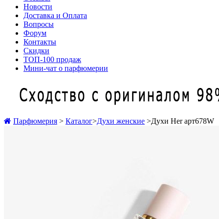
Новости
Доставка и Оплата
Вопросы
Форум
Контакты
Скидки
ТОП-100 продаж
Мини-чат о парфюмерии
Парфюмерия
>
Каталог
>
Духи женские
>
Духи Her арт678W