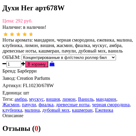
Духи Her арт678W
Цена:
292 руб.
Наличие:
в наличии!
Ноты аромата: мандарин, черная смородина, ежевика, малина,
клубника, лимон, вишня, жасмин, фиалка, мускус, амбра,
древесные ноты, кашмеран, пачули, дубовый мох, ваниль
ОБЪЕМ:
Бренд
:
Барберри
Завод
:
Creation Parfums
Артикул
:
FL10230/678W
Единица:
шт
Теги:
амбра
,
мускус
,
вишня
,
лимон
,
Ваниль
,
мандарин
,
Жасмин
,
пачули
,
фиалка
,
древесные ноты
,
черная смородина
,
клубника
,
малина
,
дубовый мох
,
кашмеран
,
Ежевика
Описание
Отзывы (
0
)