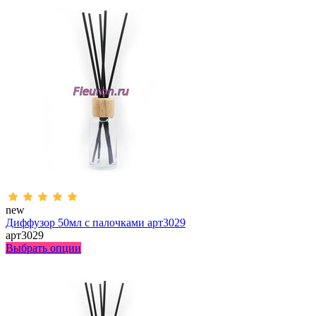
new
Диффузор 50мл с палочками арт3029
арт3029
Выбрать опции