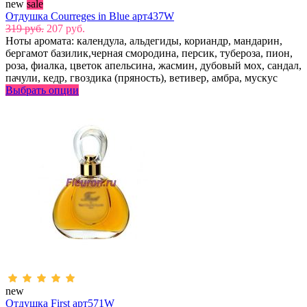
new
sale
Отдушка Courreges in Blue арт437W
319 руб.
207 руб.
Ноты аромата: календула, альдегиды, кориандр, мандарин,
бергамот базилик,черная смородина, персик, тубероза, пион,
роза, фиалка, цветок апельсина, жасмин, дубовый мох, сандал,
пачули, кедр, гвоздика (пряность), ветивер, амбра, мускус
Выбрать опции
new
Отдушка First арт571W