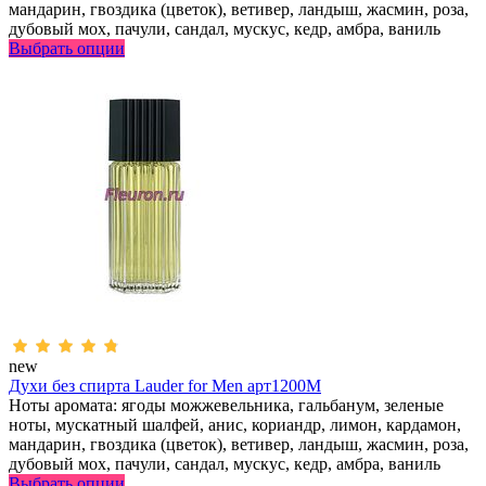
мандарин, гвоздика (цветок), ветивер, ландыш, жасмин, роза,
дубовый мох, пачули, сандал, мускус, кедр, амбра, ваниль
Выбрать опции
new
Духи без спирта Lauder for Men арт1200M
Ноты аромата: ягоды можжевельника, гальбанум, зеленые
ноты, мускатный шалфей, анис, кориандр, лимон, кардамон,
мандарин, гвоздика (цветок), ветивер, ландыш, жасмин, роза,
дубовый мох, пачули, сандал, мускус, кедр, амбра, ваниль
Выбрать опции