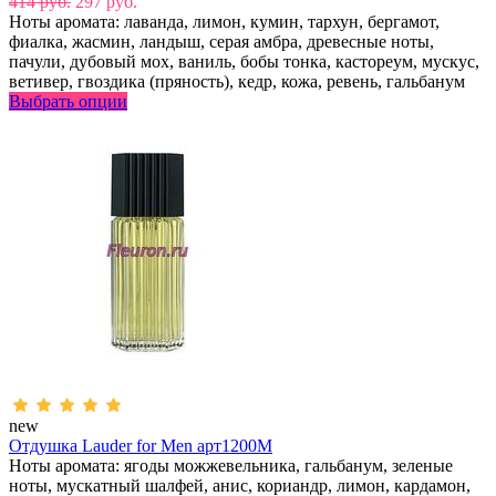
414 руб.
297 руб.
Ноты аромата: лаванда, лимон, кумин, тархун, бергамот,
фиалка, жасмин, ландыш, серая амбра, древесные ноты,
пачули, дубовый мох, ваниль, бобы тонка, кастореум, мускус,
ветивер, гвоздика (пряность), кедр, кожа, ревень, гальбанум
Выбрать опции
new
Отдушка Lauder for Men арт1200M
Ноты аромата: ягоды можжевельника, гальбанум, зеленые
ноты, мускатный шалфей, анис, кориандр, лимон, кардамон,