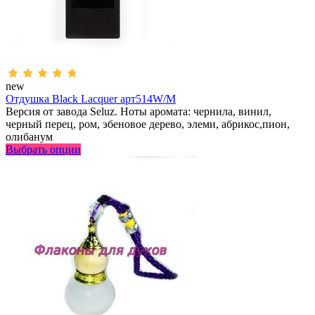
new
Отдушка Black Lacquer арт514W/M
Версия от завода Seluz. Ноты аромата: чернила, винил,
черный перец, ром, эбеновое дерево, элеми, абрикос,пион,
олибанум
Выбрать опции