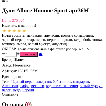
new
Духи Allure Homme Sport арт36M
Цена:
270 руб.
Наличие:
в наличии!
Ноты аромата: мандарин, апельсин, водные соглашения,
черный перец, кедр, перец, нероли, нероли, кедр, бобы тонка,
ветивер, амбра, белый мускус, альдегид
ОБЪЕМ:
Бренд
:
Шанель
Завод
:
Floressence
Артикул
:
13815L/36M
Единица:
шт
Теги:
Черный перец
,
альдегид
,
бобы тонка
,
мандарин
,
Апельсин
,
амбра
,
ветивер
,
водные соглашения
,
белый мускус
,
перец
,
кедр
,
нероли
Описание
Отзывы (
0
)