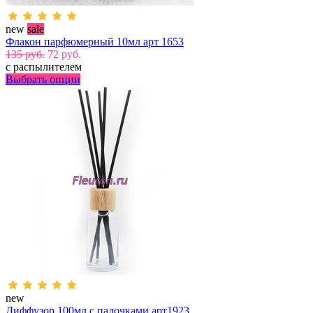
new
sale
Флакон парфюмерный 10мл арт 1653
135 руб.
72 руб.
с распылителем
Выбрать опции
new
Диффузор 100мл с палочками арт1923