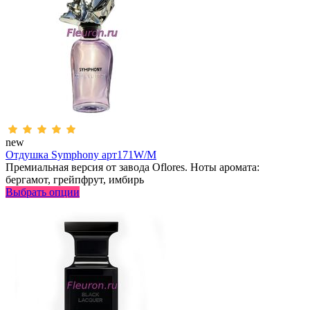
new
Отдушка Symphony арт171W/M
Премиальная версия от завода Oflores. Ноты аромата:
бергамот, грейпфрут, имбирь
Выбрать опции