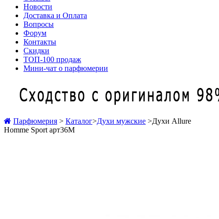
Новости
Доставка и Оплата
Вопросы
Форум
Контакты
Скидки
ТОП-100 продаж
Мини-чат о парфюмерии
Парфюмерия
>
Каталог
>
Духи мужские
>
Духи Allure
Homme Sport арт36M