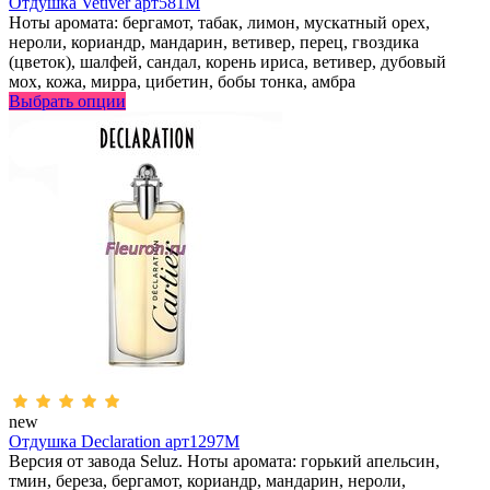
Отдушка Vetiver арт581M
Ноты аромата: бергамот, табак, лимон, мускатный орех,
нероли, кориандр, мандарин, ветивер, перец, гвоздика
(цветок), шалфей, сандал, корень ириса, ветивер, дубовый
мох, кожа, мирра, цибетин, бобы тонка, амбра
Выбрать опции
new
Отдушка Declaration арт1297M
Версия от завода Seluz. Ноты аромата: горький апельсин,
тмин, береза, бергамот, кориандр, мандарин, нероли,