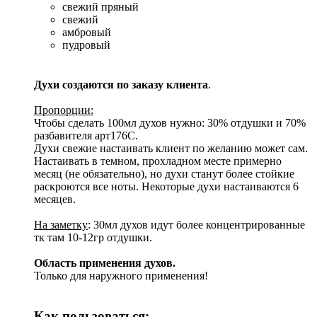
свежий пряный
свежий
амбровый
пудровый
Духи создаются по заказу клиента
.
Пропорции:
Чтобы сделать 100мл духов нужно: 30% отдушки и 70%
разбавителя арт176С.
Духи свежие настаивать клиент по желанию может сам.
Настаивать в темном, прохладном месте примерно
месяц (не обязательно), но духи станут более стойкие
раскроются все ноты. Некоторые духи настаиваются 6
месяцев.
На заметку
: 30мл духов идут более концентрированные
тк там 10-12гр отдушки.
Область применения духов.
Только для наружного применения!
Как пользоваться: