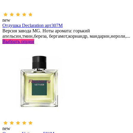
new
Отдушка Declaration арт307M
Версия завода MG. Ноты аромата: горький
апельсин,тмин,береза, бергамот,кориандр, мандарин,нероли,...
Выбрать опции
new