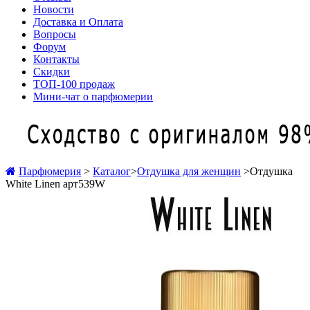
Новости
Доставка и Оплата
Вопросы
Форум
Контакты
Скидки
ТОП-100 продаж
Мини-чат о парфюмерии
Парфюмерия
>
Каталог
>
Отдушка для женщин
>
Отдушка
White Linen арт539W