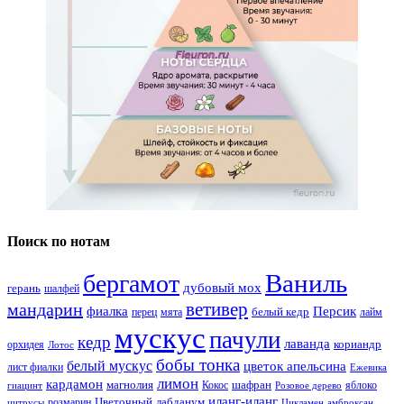
Поиск по нотам
Ваниль
бергамот
дубовый мох
герань
шалфей
ветивер
мандарин
фиалка
Персик
белый кедр
перец
мята
лайм
мускус
пачули
кедр
лаванда
кориандр
орхидея
Лотос
бобы тонка
белый мускус
цветок апельсина
лист фиалки
Ежевика
лимон
кардамон
магнолия
шафран
Кокос
яблоко
гиацинт
Розовое дерево
иланг-иланг
Цветочный
лабданум
розмарин
цитрусы
Цикламен
амброксан