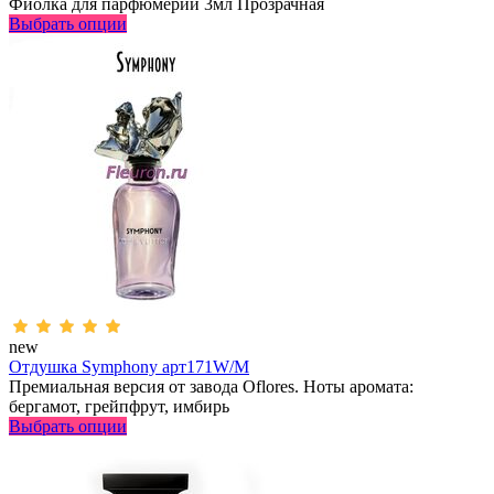
Фиолка для парфюмерии 3мл Прозрачная
Выбрать опции
new
Отдушка Symphony арт171W/M
Премиальная версия от завода Oflores. Ноты аромата:
бергамот, грейпфрут, имбирь
Выбрать опции