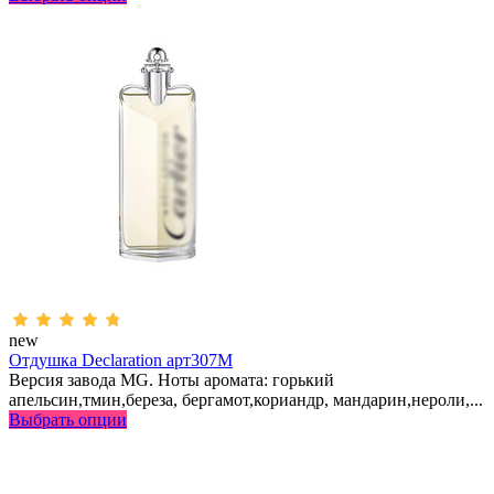
new
Отдушка Declaration арт307M
Версия завода MG. Ноты аромата: горький
апельсин,тмин,береза, бергамот,кориандр, мандарин,нероли,...
Выбрать опции