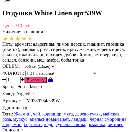
new
Отдушка White Linen арт539W
Цена:
310 руб.
Наличие:
в наличии!
Ноты аромата: альдегиды, лимон,персик, гиацинт, гвоздика
(цветок), ландыш, роза, сирень, ирис, жасмин, корень ириса,
фиалка, иланг-иланг, орхидея, дубовый мох, ветивер, кедр,
сандал, бензоин, мед, амбра, бобы тонка
ОБЪЕМ:
ФЛАКОН:
Бренд
:
Эсти Лаудер
Завод
:
Argeville
Артикул
:
ITM0780284/539W
Единица:
гр
Теги:
Жасмин
,
чай
,
кориандр
,
мята
,
дерево гуаяк
,
майская
роза
,
мускус
,
апельсиновый цвет
,
ландыш
,
черная смородина
,
кардамон
,
бергамот
,
кедр
,
сушеная слива
,
ромашка
,
ветивер
Описание