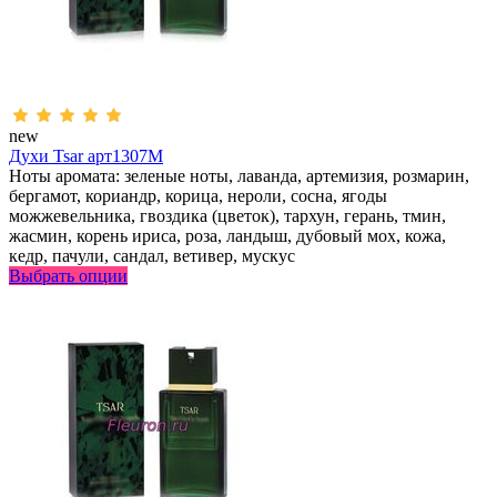
new
Духи Tsar арт1307M
Ноты аромата: зеленые ноты, лаванда, артемизия, розмарин,
бергамот, кориандр, корица, нероли, сосна, ягоды
можжевельника, гвоздика (цветок), тархун, герань, тмин,
жасмин, корень ириса, роза, ландыш, дубовый мох, кожа,
кедр, пачули, сандал, ветивер, мускус
Выбрать опции