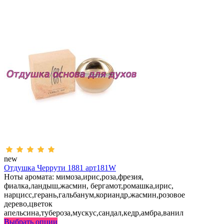
new
Отдушка Черрути 1881 арт181W
Ноты аромата: мимоза,ирис,роза,фрезия,
фиалка,ландыш,жасмин, бергамот,ромашка,ирис,
нарцисс,герань,гальбанум,кориандр,жасмин,розовое
дерево,цветок
апельсина,тубероза,мускус,сандал,кедр,амбра,ванил
Выбрать опции