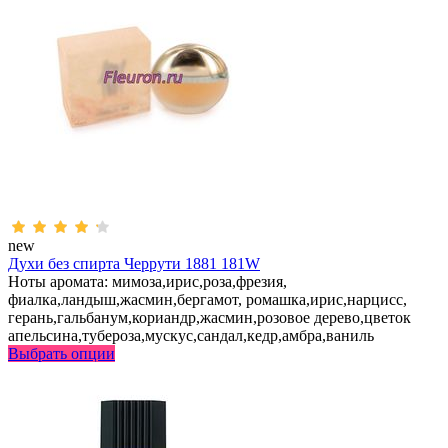
new
Духи без спирта Черрути 1881 181W
Ноты аромата: мимоза,ирис,роза,фрезия,
фиалка,ландыш,жасмин,бергамот, ромашка,ирис,нарцисс,
герань,гальбанум,кориандр,жасмин,розовое дерево,цветок
апельсина,тубероза,мускус,сандал,кедр,амбра,ваниль
Выбрать опции