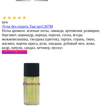
new
Духи без спирта Tsar арт1307M
Ноты аромата: зеленые ноты, лаванда, артемизия, розмарин,
бергамот, кориандр, корица, нероли, сосна, ягоды
можжевельника, гвоздика (цветок), тархун, герань, тмин,
жасмин, корень ириса, роза, ландыш, дубовый мох, кожа,
кедр, пачули, сандал, ветивер, мускус
Выбрать опции