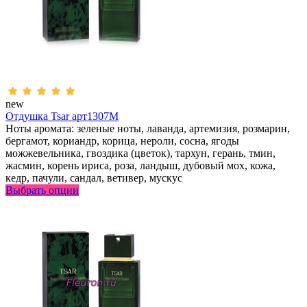
new
Отдушка Tsar арт1307M
Ноты аромата: зеленые ноты, лаванда, артемизия, розмарин,
бергамот, кориандр, корица, нероли, сосна, ягоды
можжевельника, гвоздика (цветок), тархун, герань, тмин,
жасмин, корень ириса, роза, ландыш, дубовый мох, кожа,
кедр, пачули, сандал, ветивер, мускус
Выбрать опции