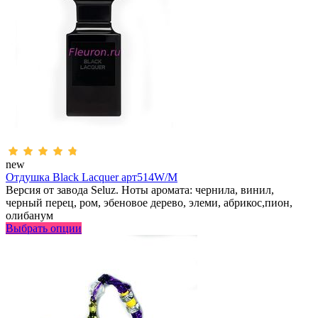
new
Отдушка Black Lacquer арт514W/M
Версия от завода Seluz. Ноты аромата: чернила, винил,
черный перец, ром, эбеновое дерево, элеми, абрикос,пион,
олибанум
Выбрать опции