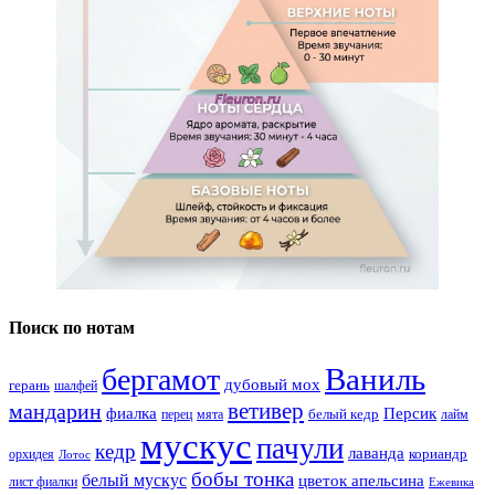
Поиск по нотам
Ваниль
бергамот
дубовый мох
герань
шалфей
ветивер
мандарин
фиалка
Персик
белый кедр
перец
мята
лайм
мускус
пачули
кедр
лаванда
кориандр
орхидея
Лотос
бобы тонка
белый мускус
цветок апельсина
лист фиалки
Ежевика