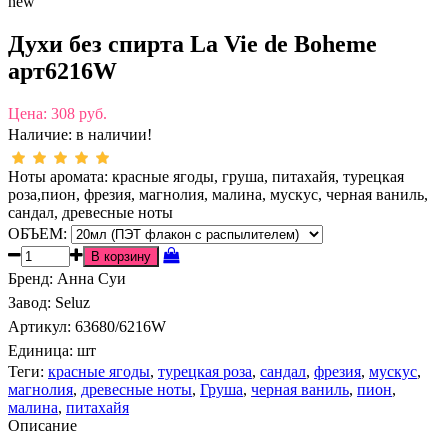
new
Духи без спирта La Vie de Boheme
арт6216W
Цена:
308 руб.
Наличие:
в наличии!
Ноты аромата: красные ягоды, груша, питахайя, турецкая
роза,пион, фрезия, магнолия, малина, мускус, черная ваниль,
сандал, древесные ноты
ОБЪЕМ:
Бренд
:
Анна Суи
Завод
:
Seluz
Артикул
:
63680/6216W
Единица:
шт
Теги:
красные ягоды
,
турецкая роза
,
сандал
,
фрезия
,
мускус
,
магнолия
,
древесные ноты
,
Груша
,
черная ваниль
,
пион
,
малина
,
питахайя
Описание