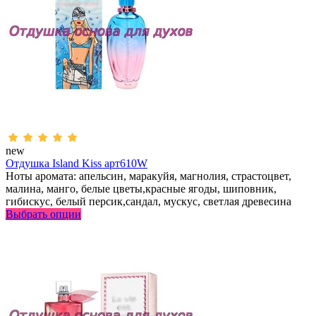
new
Отдушка Island Kiss арт610W
Ноты аромата: апельсин, маракуйя, магнолия, страстоцвет,
малина, манго, белые цветы,красные ягоды, шиповник,
гибискус, белый персик,сандал, мускус, светлая древесина
Выбрать опции