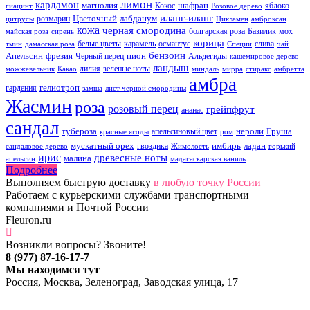
лимон
кардамон
магнолия
шафран
Кокос
яблоко
гиацинт
Розовое дерево
иланг-иланг
Цветочный
лабданум
розмарин
цитрусы
Цикламен
амброксан
кожа
черная смородина
болгарская роза
Базилик
мох
майская роза
сирень
корица
белые цветы
карамель
османтус
слива
тмин
дамасская роза
Специи
чай
бензоин
Апельсин
фрезия
пион
Черный перец
Альдегиды
кашемировое дерево
ландыш
лилия
зеленые ноты
можжевельник
Какао
миндаль
мирра
стиракс
амбретта
амбра
гелиотроп
гардения
замша
лист черной смородины
Жасмин
роза
розовый перец
грейпфрут
ананас
сандал
тубероза
нероли
Груша
апельсиновый цвет
красные ягоды
ром
мускатный орех
имбирь
ладан
гвоздика
сандаловое дерево
Жимолость
горький
ирис
древесные ноты
малина
апельсин
мадагаскарская ваниль
Подробнее
Выполняем быструю доставку
в любую точку России
Работаем с курьерскими службами транспортными
компаниями и Почтой России
Fleuron.ru
Возникли вопросы? Звоните!
8 (977) 87-16-17-7
Мы находимся тут
Россия, Москва, Зеленоград, Заводская улица, 17