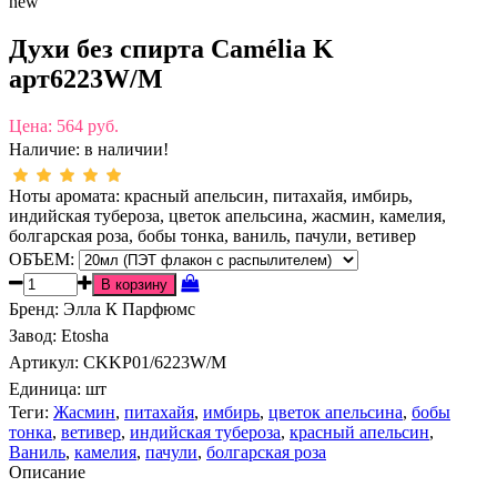
new
Духи без спирта Camélia K
арт6223W/M
Цена:
564 руб.
Наличие:
в наличии!
Ноты аромата: красный апельсин, питахайя, имбирь,
индийская тубероза, цветок апельсина, жасмин, камелия,
болгарская роза, бобы тонка, ваниль, пачули, ветивер
ОБЪЕМ:
Бренд
:
Элла К Парфюмс
Завод
:
Etosha
Артикул
:
CKKP01/6223W/M
Единица:
шт
Теги:
Жасмин
,
питахайя
,
имбирь
,
цветок апельсина
,
бобы
тонка
,
ветивер
,
индийская тубероза
,
красный апельсин
,
Ваниль
,
камелия
,
пачули
,
болгарская роза
Описание