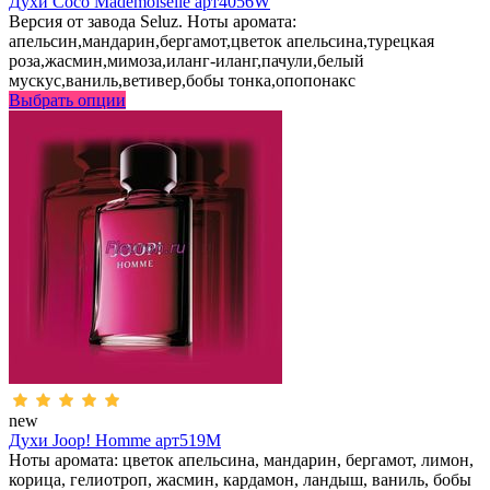
Духи Coco Mademoiselle арт4056W
Версия от завода Seluz. Ноты аромата:
апельсин,мандарин,бергамот,цветок апельсина,турецкая
роза,жасмин,мимоза,иланг-иланг,пачули,белый
мускус,ваниль,ветивер,бобы тонка,опопонакс
Выбрать опции
new
Духи Joop! Homme арт519M
Ноты аромата: цветок апельсина, мандарин, бергамот, лимон,
корица, гелиотроп, жасмин, кардамон, ландыш, ваниль, бобы