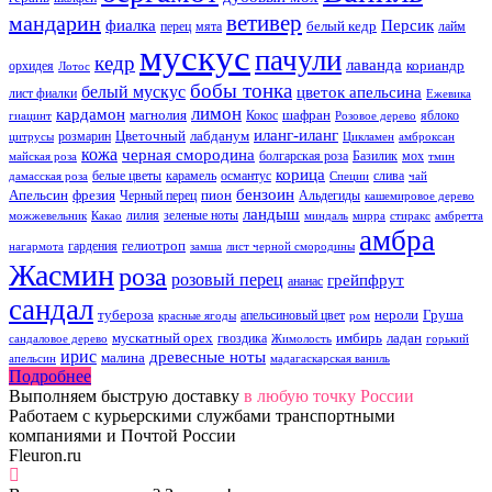
ветивер
мандарин
фиалка
Персик
белый кедр
перец
мята
лайм
мускус
пачули
кедр
лаванда
кориандр
орхидея
Лотос
бобы тонка
белый мускус
цветок апельсина
лист фиалки
Ежевика
лимон
кардамон
магнолия
шафран
Кокос
яблоко
гиацинт
Розовое дерево
иланг-иланг
Цветочный
лабданум
розмарин
цитрусы
Цикламен
амброксан
кожа
черная смородина
болгарская роза
Базилик
мох
майская роза
тмин
корица
белые цветы
карамель
османтус
слива
дамасская роза
Специи
чай
бензоин
Апельсин
фрезия
пион
Черный перец
Альдегиды
кашемировое дерево
ландыш
лилия
зеленые ноты
можжевельник
Какао
миндаль
мирра
стиракс
амбретта
амбра
гелиотроп
гардения
нагармота
замша
лист черной смородины
Жасмин
роза
розовый перец
грейпфрут
ананас
сандал
тубероза
нероли
Груша
апельсиновый цвет
красные ягоды
ром
мускатный орех
имбирь
ладан
гвоздика
сандаловое дерево
Жимолость
горький
ирис
древесные ноты
малина
апельсин
мадагаскарская ваниль
Подробнее
Выполняем быструю доставку
в любую точку России
Работаем с курьерскими службами транспортными
компаниями и Почтой России
Fleuron.ru