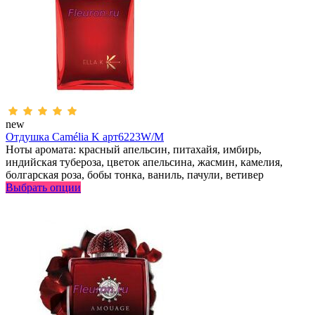
new
Отдушка Camélia K арт6223W/M
Ноты аромата: красный апельсин, питахайя, имбирь,
индийская тубероза, цветок апельсина, жасмин, камелия,
болгарская роза, бобы тонка, ваниль, пачули, ветивер
Выбрать опции