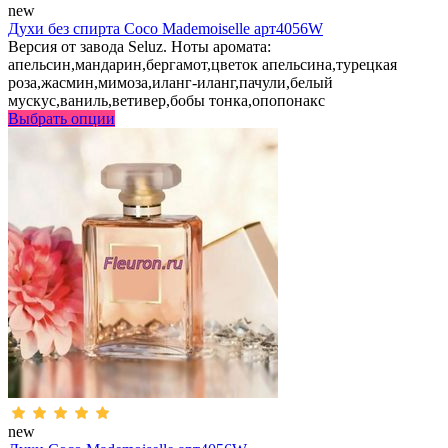
new
Духи без спирта Coco Mademoiselle арт4056W
Версия от завода Seluz. Ноты аромата:
апельсин,мандарин,бергамот,цветок апельсина,турецкая
роза,жасмин,мимоза,иланг-иланг,пачули,белый
мускус,ваниль,ветивер,бобы тонка,опопонакс
Выбрать опции
new