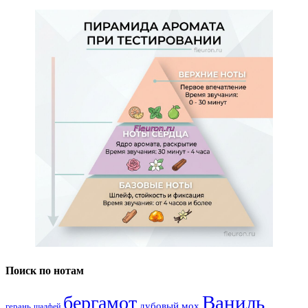
Поиск по нотам
Ваниль
бергамот
дубовый мох
герань
шалфей