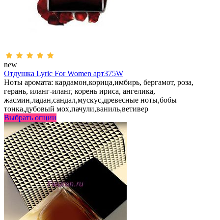
new
Отдушка Lyric For Women арт375W
Ноты аромата: кардамон,корица,имбирь, бергамот, роза,
герань, иланг-иланг, корень ириса, ангелика,
жасмин,ладан,сандал,мускус,древесные ноты,бобы
тонка,дубовый мох,пачули,ваниль,ветивер
Выбрать опции