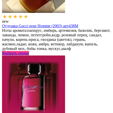
new
Отдушка Gucci pour Homme (2003) арт438M
Ноты аромата:папирус, имбирь, артемизия, базилик, бергамот,
лаванда, лимон, петитгрейн,кедр, розовый перец, сандал,
пачули, корень ириса, гвоздика (цветок), герань,
жасмин,ладан, кожа, амбра, ветивер, лабданум, ваниль,
дубовый мох, бобы тонка, мускус,шалф
Выбрать опции