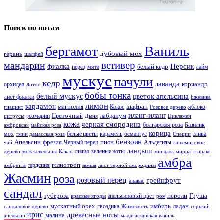
Поиск по нотам
Ваниль
бергамот
дубовый мох
герань
шалфей
ветивер
мандарин
фиалка
Персик
белый кедр
перец
мята
лайм
мускус
пачули
кедр
лаванда
кориандр
орхидея
Лотос
бобы тонка
белый мускус
цветок апельсина
лист фиалки
Ежевика
лимон
кардамон
магнолия
шафран
Кокос
яблоко
гиацинт
Розовое дерево
иланг-иланг
Цветочный
лабданум
розмарин
цитрусы
Дыня
Цикламен
кожа
черная смородина
болгарская роза
Базилик
амброксан
майская роза
корица
мох
белые цветы
карамель
османтус
слива
тмин
дамасская роза
Специи
бензоин
Апельсин
фрезия
пион
Черный перец
Альдегиды
чай
кашемировое
ландыш
лилия
зеленые ноты
дерево
можжевельник
Какао
миндаль
мирра
стиракс
амбра
гелиотроп
гардения
амбретта
замша
лист черной смородины
Жасмин
роза
розовый перец
грейпфрут
ананас
сандал
тубероза
нероли
Груша
апельсиновый цвет
красные ягоды
ром
мускатный орех
имбирь
ладан
гвоздика
сандаловое дерево
Жимолость
горький
ирис
древесные ноты
малина
апельсин
мадагаскарская ваниль