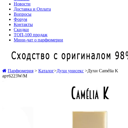
Новости
Доставка и Оплата
Вопросы
Форум
Контакты
Скидки
ТОП-100 продаж
Мини-чат о парфюмерии
Парфюмерия
>
Каталог
>
Духи унисекс
>
Духи Camélia K
арт6223W/M