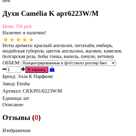
new
Духи Camélia K арт6223W/M
Цена:
356 руб.
Наличие:
в наличии!
Ноты аромата: красный апельсин, питахайя, имбирь,
индийская тубероза, цветок апельсина, жасмин, камелия,
болгарская роза, бобы тонка, ваниль, пачули, ветивер
ОБЪЕМ:
Бренд
:
Элла К Парфюмс
Завод
:
Etosha
Артикул
:
CKKP01/6223W/M
Единица:
шт
Описание
Отзывы (
0
)
Изображения