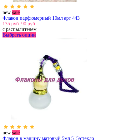
new
sale
Флакон парфюмерный 10мл арт 443
135 руб.
90 руб.
с распылителем
Выбрать опции
new
sale
Флакон в машину матовый 5мл 515/стекло