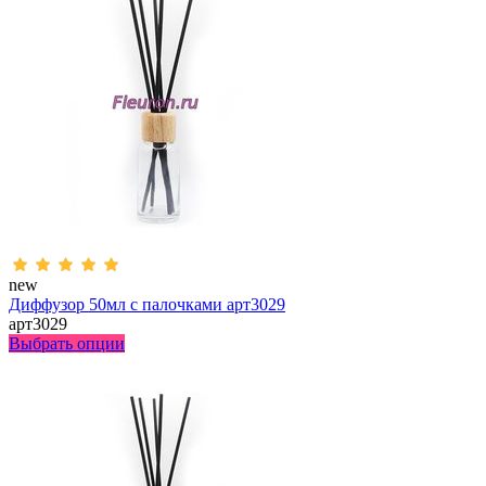
new
Диффузор 50мл с палочками арт3029
арт3029
Выбрать опции