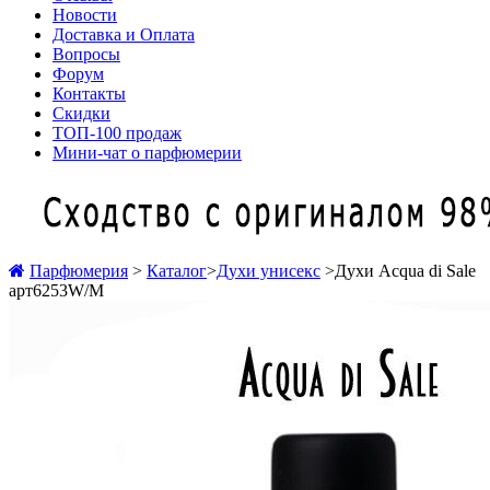
Новости
Доставка и Оплата
Вопросы
Форум
Контакты
Скидки
ТОП-100 продаж
Мини-чат о парфюмерии
Парфюмерия
>
Каталог
>
Духи унисекс
>
Духи Acqua di Sale
арт6253W/M