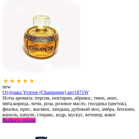
new
Отдушка Yvresse (Champagne) арт1871W
Ноты аромата: персик, нектарин, абрикос, тмин, анис,
мята,корица, личи, роза, розовое масло, гвоздика (цветок),
фиалка, ирис, жасмин, ландыш, дубовый мох, амбра, бензоин,
ваниль, пачули, стиракс, кедр, мускус, ветивер, кокос
Выбрать опции