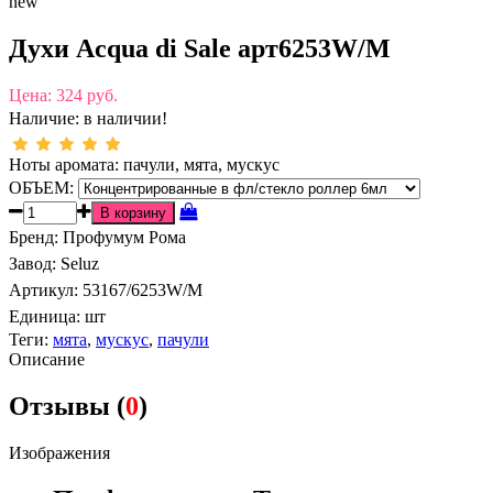
new
Духи Acqua di Sale арт6253W/M
Цена:
324 руб.
Наличие:
в наличии!
Ноты аромата: пачули, мята, мускус
ОБЪЕМ:
Бренд
:
Профумум Рома
Завод
:
Seluz
Артикул
:
53167/6253W/M
Единица:
шт
Теги:
мята
,
мускус
,
пачули
Описание
Отзывы (
0
)
Изображения