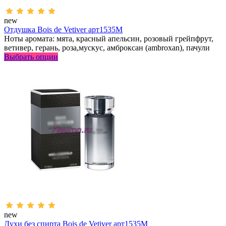
new
Отдушка Bois de Vetiver арт1535M
Ноты аромата: мята, красный апельсин, розовый грейпфрут,
ветивер, герань, роза,мускус, амброксан (ambroxan), пачули
Выбрать опции
new
Духи без спирта Bois de Vetiver арт1535M