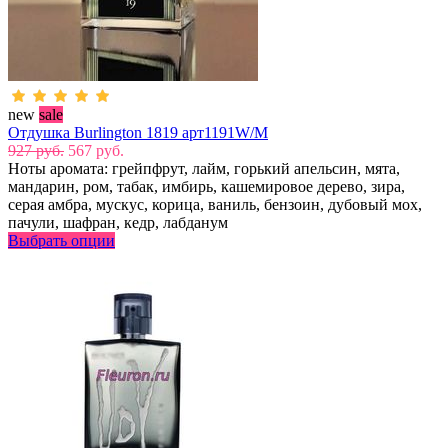
new
sale
Отдушка Burlington 1819 арт1191W/M
927 руб.
567 руб.
Ноты аромата: грейпфрут, лайм, горький апельсин, мята,
мандарин, ром, табак, имбирь, кашемировое дерево, зира,
серая амбра, мускус, корица, ваниль, бензоин, дубовый мох,
пачули, шафран, кедр, лабданум
Выбрать опции