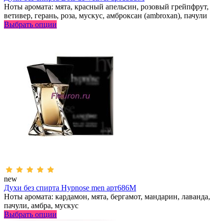
Ноты аромата: мята, красный апельсин, розовый грейпфрут,
ветивер, герань, роза, мускус, амброксан (ambroxan), пачули
Выбрать опции
new
Духи без спирта Hypnose men арт686M
Ноты аромата: кардамон, мята, бергамот, мандарин, лаванда,
пачули, амбра, мускус
Выбрать опции