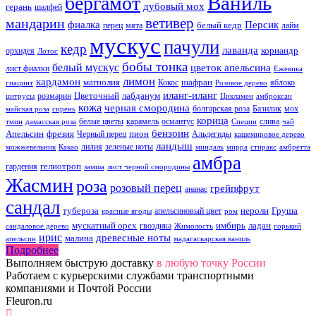
Ваниль
бергамот
дубовый мох
герань
шалфей
ветивер
мандарин
фиалка
Персик
белый кедр
перец
мята
лайм
мускус
пачули
кедр
лаванда
кориандр
орхидея
Лотос
бобы тонка
белый мускус
цветок апельсина
лист фиалки
Ежевика
лимон
кардамон
магнолия
шафран
Кокос
яблоко
гиацинт
Розовое дерево
иланг-иланг
Цветочный
лабданум
розмарин
цитрусы
Цикламен
амброксан
кожа
черная смородина
болгарская роза
Базилик
мох
майская роза
сирень
корица
белые цветы
карамель
османтус
слива
тмин
дамасская роза
Специи
чай
бензоин
Апельсин
фрезия
пион
Черный перец
Альдегиды
кашемировое дерево
ландыш
лилия
зеленые ноты
можжевельник
Какао
миндаль
мирра
стиракс
амбретта
амбра
гелиотроп
гардения
замша
лист черной смородины
Жасмин
роза
розовый перец
грейпфрут
ананас
сандал
тубероза
нероли
Груша
апельсиновый цвет
красные ягоды
ром
мускатный орех
имбирь
ладан
гвоздика
сандаловое дерево
Жимолость
горький
ирис
древесные ноты
малина
апельсин
мадагаскарская ваниль
Подробнее
Выполняем быструю доставку
в любую точку России
Работаем с курьерскими службами транспортными
компаниями и Почтой России
Fleuron.ru