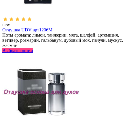
new
Отдушка UDV арт1206M
Ноты аромата: лимон, танжерин, мята, шалфей, артемизия,
ветивер, розмарин, гальбанум, дубовый мох, пачули, мускус,
жасмин
Выбрать опции