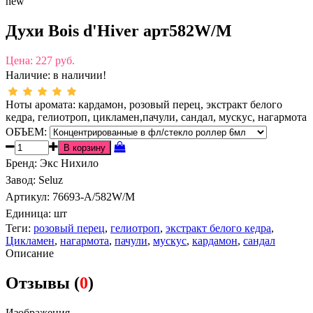
new
Духи Bois d'Hiver арт582W/M
Цена:
227 руб.
Наличие:
в наличии!
Ноты аромата: кардамон, розовый перец, экстракт белого
кедра, гелиотроп, цикламен,пачули, сандал, мускус, нагармота
ОБЪЕМ:
Бренд
:
Экс Нихило
Завод
:
Seluz
Артикул
:
76693-A/582W/M
Единица:
шт
Теги:
розовый перец
,
гелиотроп
,
экстракт белого кедра
,
Цикламен
,
нагармота
,
пачули
,
мускус
,
кардамон
,
сандал
Описание
Отзывы (
0
)
Изображения