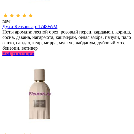
new
Духи Reasons арт1748W/M
Ноты аромата: лесной орех, розовый перец, кардамон, корица,
сосна, давана, нагармота, кашмеран, белая амбра, пачули, пало
санто, сандал, кедр, мирра, мускус, лабданум, дубовый мох,
бензоин, ветивер
Выбрать опции