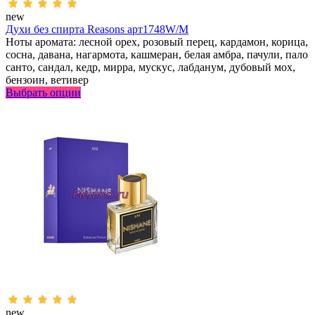
new
Духи без спирта Reasons арт1748W/M
Ноты аромата: лесной орех, розовый перец, кардамон, корица,
сосна, давана, нагармота, кашмеран, белая амбра, пачули, пало
санто, сандал, кедр, мирра, мускус, лабданум, дубовый мох,
бензоин, ветивер
Выбрать опции
new