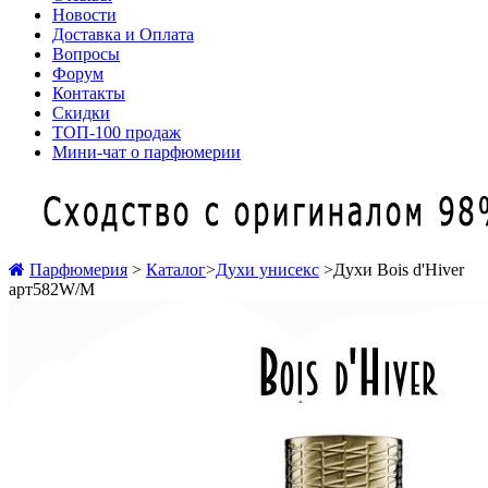
Новости
Доставка и Оплата
Вопросы
Форум
Контакты
Скидки
ТОП-100 продаж
Мини-чат о парфюмерии
Парфюмерия
>
Каталог
>
Духи унисекс
>
Духи Bois d'Hiver
арт582W/M