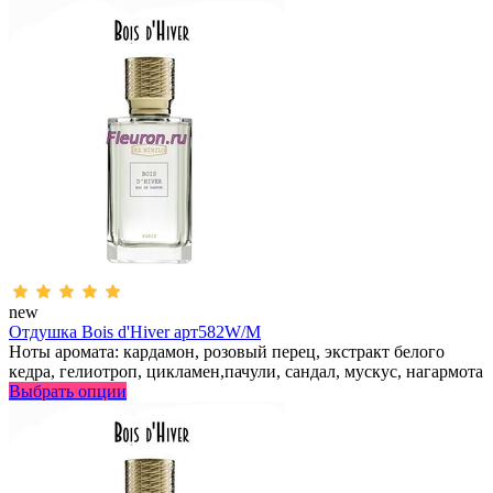
new
Отдушка Bois d'Hiver арт582W/M
Ноты аромата: кардамон, розовый перец, экстракт белого
кедра, гелиотроп, цикламен,пачули, сандал, мускус, нагармота
Выбрать опции