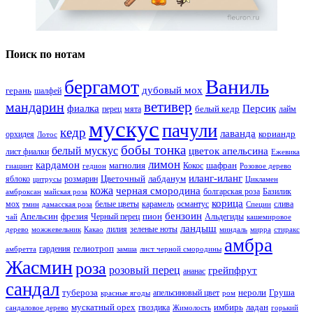
Поиск по нотам
Ваниль
бергамот
дубовый мох
герань
шалфей
ветивер
мандарин
фиалка
Персик
белый кедр
перец
мята
лайм
мускус
пачули
кедр
лаванда
кориандр
орхидея
Лотос
бобы тонка
белый мускус
цветок апельсина
лист фиалки
Ежевика
лимон
кардамон
магнолия
шафран
Кокос
гиацинт
гедион
Розовое дерево
иланг-иланг
Цветочный
лабданум
яблоко
розмарин
цитрусы
Цикламен
кожа
черная смородина
болгарская роза
Базилик
амброксан
майская роза
корица
мох
белые цветы
карамель
османтус
слива
тмин
дамасская роза
Специи
бензоин
Апельсин
фрезия
пион
Черный перец
Альдегиды
чай
кашемировое
ландыш
лилия
зеленые ноты
дерево
можжевельник
Какао
миндаль
мирра
стиракс
амбра
гелиотроп
гардения
амбретта
замша
лист черной смородины
Жасмин
роза
розовый перец
грейпфрут
ананас
сандал
тубероза
нероли
Груша
апельсиновый цвет
красные ягоды
ром
мускатный орех
имбирь
ладан
гвоздика
сандаловое дерево
Жимолость
горький