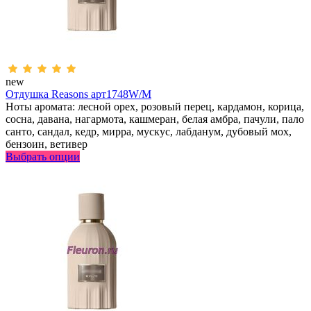
new
Отдушка Reasons арт1748W/M
Ноты аромата: лесной орех, розовый перец, кардамон, корица,
сосна, давана, нагармота, кашмеран, белая амбра, пачули, пало
санто, сандал, кедр, мирра, мускус, лабданум, дубовый мох,
бензоин, ветивер
Выбрать опции