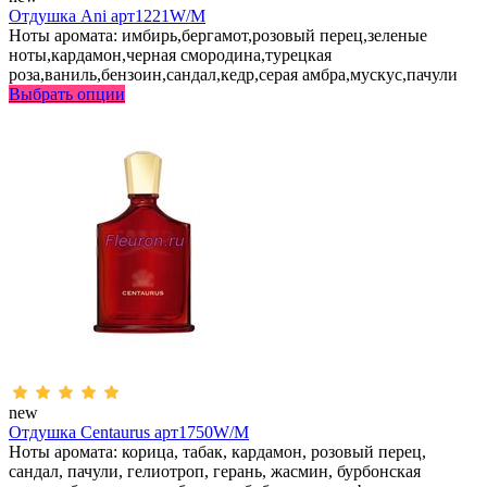
Отдушка Ani арт1221W/M
Ноты аромата: имбирь,бергамот,розовый перец,зеленые
ноты,кардамон,черная смородина,турецкая
роза,ваниль,бензоин,сандал,кедр,серая амбра,мускус,пачули
Выбрать опции
new
Отдушка Centaurus арт1750W/M
Ноты аромата: корица, табак, кардамон, розовый перец,
сандал, пачули, гелиотроп, герань, жасмин, бурбонская