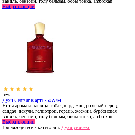
ваниль, бензоин, толу бальзам, бобы тонка, аmbroxan
Выбрать опции
new
Духи Centaurus арт1750W/M
Ноты аромата: корица, табак, кардамон, розовый перец,
сандал, пачули, гелиотроп, герань, жасмин, бурбонская
ваниль, бензоин, толу бальзам, бобы тонка, аmbroxan
Выбрать опции
Вы находитесь в категории:
Духи унисекс