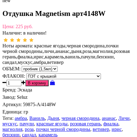
new
Отдушка Magnetism арт4148W
Цена:
225 руб.
Наличие:
в наличии!
Ноты аромата: красные ягоды,черная смородина,почки
черной смородины,личи,ананас,дыня,роза,магнолия,розовая
герань,фиалка,ирис,карамель,ваниль,пачули,бензоин,
сандал,мускус,амбра,ветивер
ОБЪЕМ:
ФЛАКОН:
Бренд
:
Эскада
Завод
:
Seluz
Артикул
:
59875-A/4148W
Единица:
гр
Теги:
амбра
,
Ваниль
,
Дыня
,
черная смородина
,
ананас
,
Личи
,
мускус
,
пачули
,
красные ягоды
,
розовая герань
,
фиалка
,
магнолия
,
роза
,
почки черной смородины
,
ветивер
,
ирис
,
бензоин
,
сандал
,
карамель