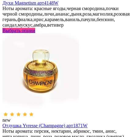
Духи Magnetism арт4148W
Ноты аромата: красные ягоды,черная смородина,почки
черной смородины,личи,ананас,дыня,роза,магнолия,розовая
герань,фиалка,ирис,карамель,ваниль,пачули,бензоин,
сандал,мускус,амбра,ветивер
Выбрать опции
new
Отдушка Yvresse (Champagne) арт1871W
Ноты аромата: персик, нектарин, абрикос, тмин, анис,
мята,корица, личи, роза, розовое масло, гвоздика (цветок),