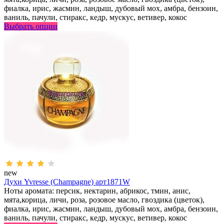
фиалка, ирис, жасмин, ландыш, дубовый мох, амбра, бензоин,
ваниль, пачули, стиракс, кедр, мускус, ветивер, кокос
Выбрать опции
new
Духи Yvresse (Champagne) арт1871W
Ноты аромата: персик, нектарин, абрикос, тмин, анис,
мята,корица, личи, роза, розовое масло, гвоздика (цветок),
фиалка, ирис, жасмин, ландыш, дубовый мох, амбра, бензоин,
ваниль, пачули, стиракс, кедр, мускус, ветивер, кокос