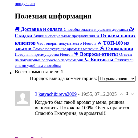
продукцию
Полезная информация
🚚
Доставка и оплата
🎁
Способы оплаты и условия доставки
Скидки
⭐
Отзывы наших
Акции и специальные предложения
клиентов
🔥
ТОП-100 из
Что говорят покупатели о Fleuron
заказов
🌸
О компании
Самые популярные ароматы магазина
💗
Вопросы-ответы
История и преимущества Fleuron
Ответы
📞
Контакты
на популярные вопросы о парфюмерии
Свяжитесь
с нами удобным способом
Всего комментариев
:
1
Порядок вывода комментариев:
0
1
• 19:55, 07.12.2025
katyachibireva2009
Когда-то был такой аромат у меня, решила
вспомнить. Похож на 100%. Очень нравится.
Спасибо Екатерина, за ароматы!!!