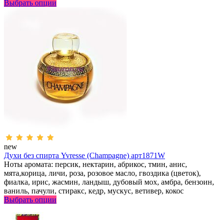
Выбрать опции
new
Духи без спирта Yvresse (Champagne) арт1871W
Ноты аромата: персик, нектарин, абрикос, тмин, анис,
мята,корица, личи, роза, розовое масло, гвоздика (цветок),
фиалка, ирис, жасмин, ландыш, дубовый мох, амбра, бензоин,
ваниль, пачули, стиракс, кедр, мускус, ветивер, кокос
Выбрать опции