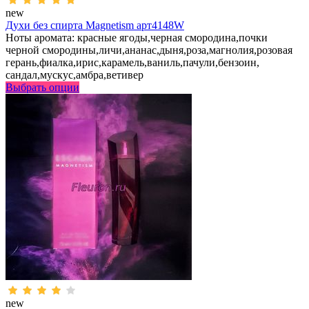
new
Духи без спирта Magnetism арт4148W
Ноты аромата: красные ягоды,черная смородина,почки
черной смородины,личи,ананас,дыня,роза,магнолия,розовая
герань,фиалка,ирис,карамель,ваниль,пачули,бензоин,
сандал,мускус,амбра,ветивер
Выбрать опции
new