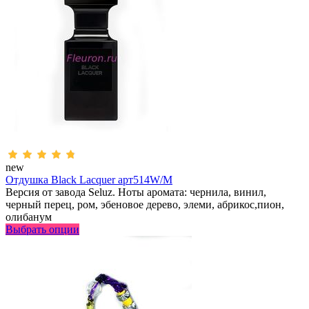
new
Отдушка Black Lacquer арт514W/M
Версия от завода Seluz. Ноты аромата: чернила, винил,
черный перец, ром, эбеновое дерево, элеми, абрикос,пион,
олибанум
Выбрать опции