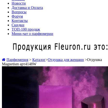
Новости
Доставка и Оплата
Вопросы
Форум
Контакты
Скидки
ТОП-100 продаж
Мини-чат о парфюмерии
Парфюмерия
>
Каталог
>
Отдушка для женщин
>
Отдушка
Magnetism арт4148W