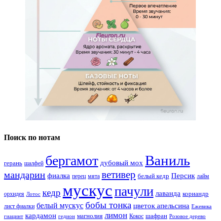
Поиск по нотам
Ваниль
бергамот
дубовый мох
герань
шалфей
ветивер
мандарин
фиалка
Персик
белый кедр
перец
мята
лайм
мускус
пачули
кедр
лаванда
кориандр
орхидея
Лотос
бобы тонка
белый мускус
цветок апельсина
лист фиалки
Ежевика
лимон
кардамон
магнолия
шафран
Кокос
гиацинт
гедион
Розовое дерево