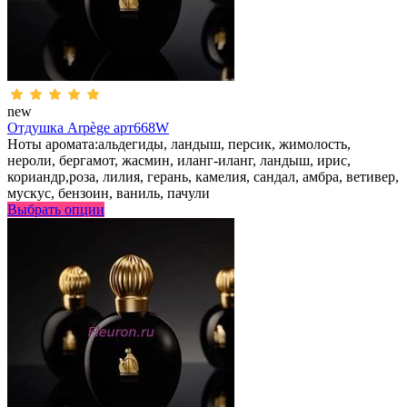
new
Отдушка Arpège арт668W
Ноты аромата:альдегиды, ландыш, персик, жимолость,
нероли, бергамот, жасмин, иланг-иланг, ландыш, ирис,
кориандр,роза, лилия, герань, камелия, сандал, амбра, ветивер,
мускус, бензоин, ваниль, пачули
Выбрать опции