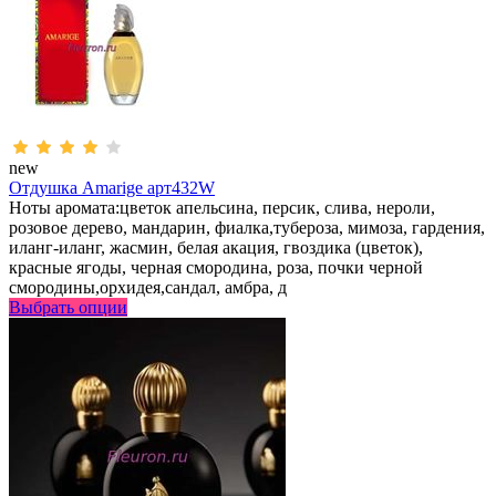
new
Отдушка Amarige арт432W
Ноты аромата:цветок апельсина, персик, слива, нероли,
розовое дерево, мандарин, фиалка,тубероза, мимоза, гардения,
иланг-иланг, жасмин, белая акация, гвоздика (цветок),
красные ягоды, черная смородина, роза, почки черной
смородины,орхидея,сандал, амбра, д
Выбрать опции