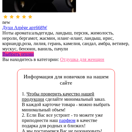
new
Духи Arpège арт668W
Ноты аромата:альдегиды, ландыш, персик, жимолость,
нероли, бергамот, жасмин, иланг-иланг, ландыш, ирис,
кориандр,роза, лилия, герань, камелия, сандал, амбра, ветивер,
мускус, бензоин, ваниль, пачули
Выбрать опции
Вы находитесь в категории:
Отдушка для женщин
Информация для новичков на нашем
сайте
1.
Чтобы проверить качество нашей
продукции
сделайте минимальный заказ.
В каждой карточке товара - можно выбрать
минимальный объем!
2. Если Вас все устроит - то можете уже
приподнести наш
парфюм
в качестве
подарка для родных и близких!
А мы постараемся Вас не разочаровать!