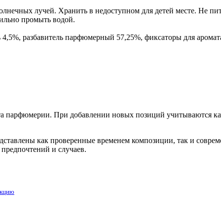
лнечных лучей. Хранить в недоступном для детей месте. Не пит
бильно промыть водой.
ь 4,5%, разбавитель парфюмерный 57,25%, фиксаторы для арома
 парфюмерии. При добавлении новых позиций учитываются каче
редставлены как проверенные временем композиции, так и совр
 предпочтений и случаев.
укцию