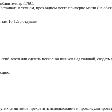
збавителя арт176С.
стаивать в темном, прохладном месте примерно месяц (не обязат
 там 10-12гр отдушки.
сгиб локтя или сделать несколько пшиков над головой, создать в
акцию:
ругих симптомов прекратить использование и проконсультироват