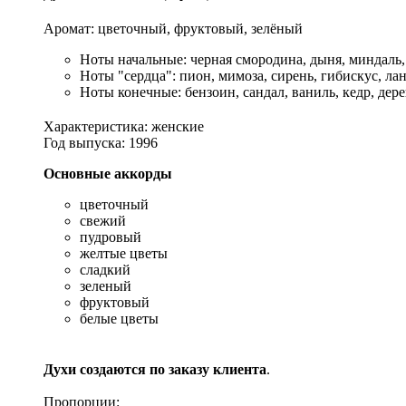
Аромат: цветочный, фруктовый, зелёный
Ноты начальные: черная смородина, дыня, миндаль,
Ноты "сердца": пион, мимоза, сирень, гибискус, ла
Ноты конечные: бензоин, сандал, ваниль, кедр, дер
Характеристика: женские
Год выпуска: 1996
Основные аккорды
цветочный
свежий
пудровый
желтые цветы
сладкий
зеленый
фруктовый
белые цветы
Духи создаются по заказу клиента
.
Пропорции: