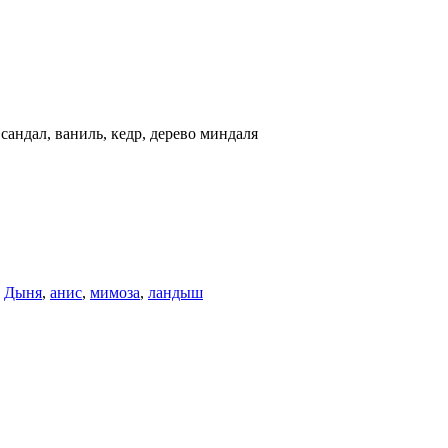
 сандал, ваниль, кедр, дерево миндаля
,
Дыня
,
анис
,
мимоза
,
ландыш