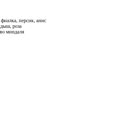
 фиалка, персик, анис
ндыш, роза
ево миндаля