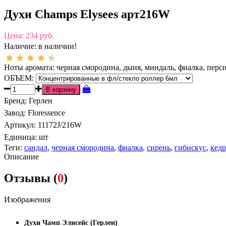
Духи Champs Elysees арт216W
Цена:
234 руб.
Наличие:
в наличии!
Ноты аромата: черная смородина, дыня, миндаль, фиалка, персик
ОБЪЕМ:
Бренд
:
Герлен
Завод
:
Floressence
Артикул
:
11172J/216W
Единица:
шт
Теги:
сандал
,
черная смородина
,
фиалка
,
сирень
,
гибискус
,
кедр
Описание
Отзывы (
0
)
Изображения
Духи Чамп Элисейс (Герлен)