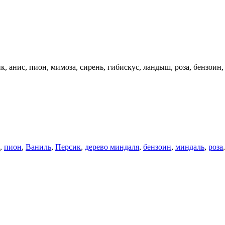
, анис, пион, мимоза, сирень, гибискус, ландыш, роза, бензоин,
,
пион
,
Ваниль
,
Персик
,
дерево миндаля
,
бензоин
,
миндаль
,
роза